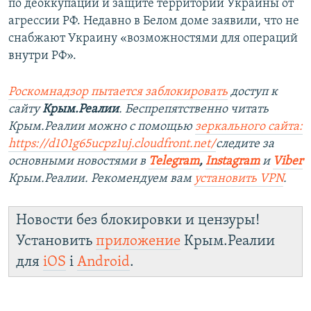
по деоккупации и защите территории Украины от
агрессии РФ. Недавно в Белом доме заявили, что не
снабжают Украину «возможностями для операций
внутри РФ».
Роскомнадзор пытается заблокировать
доступ к
сайту
Крым.Реалии
. Беспрепятственно читать
Крым.Реалии можно с помощью
зеркального сайта:
https://d101g65ucpz1uj.cloudfront.net/
следите за
основными новостями в
Telegram
,
Instagram
и
Viber
Крым.Реалии. Рекомендуем вам
установить VPN
.
Новости без блокировки и цензуры!
Установить
приложение
Крым.Реалии
для
iOS
і
Android
.