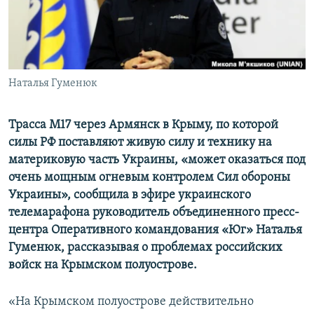
ПРИСОЕДИНЯЙТЕСЬ!
ПОБЕДИТЕЛЕЙ НЕ СУДЯТ?
КРЫМ.НЕПОКОРЕННЫЙ
ELIFBE
Наталья Гуменюк
УКРАИНСКАЯ ПРОБЛЕМА КРЫМА
Все сайты RFE/RL
Трасса М17 через Армянск в Крыму, по которой
силы РФ поставляют живую силу и технику на
материковую часть Украины, «может оказаться под
очень мощным огневым контролем Сил обороны
Украины», сообщила в эфире украинского
телемарафона руководитель объединенного пресс-
центра Оперативного командования «Юг» Наталья
Гуменюк, рассказывая о проблемах российских
войск на Крымском полуострове.
«На Крымском полуострове действительно