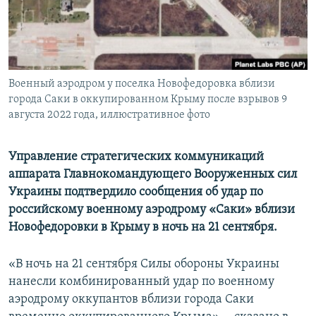
ПРИСОЕДИНЯЙТЕСЬ!
ПОБЕДИТЕЛЕЙ НЕ СУДЯТ?
КРЫМ.НЕПОКОРЕННЫЙ
ELIFBE
Военный аэродром у поселка Новофедоровка вблизи
УКРАИНСКАЯ ПРОБЛЕМА КРЫМА
города Саки в оккупированном Крыму после взрывов 9
Все сайты RFE/RL
августа 2022 года, иллюстративное фото
Управление стратегических коммуникаций
аппарата Главнокомандующего Вооруженных сил
Украины подтвердило сообщения об удар по
российскому военному аэродрому «Саки» вблизи
Новофедоровки в Крыму в ночь на 21 сентября.
«В ночь на 21 сентября Силы обороны Украины
нанесли комбинированный удар по военному
аэродрому оккупантов вблизи города Саки