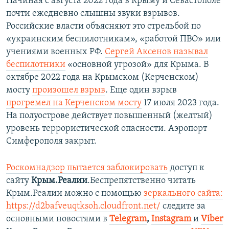
Начиная с августа 2022 года в Крыму и Севастополе
почти ежедневно слышны звуки взрывов.
Российские власти объясняют это стрельбой по
«украинским беспилотникам», «работой ПВО» или
учениями военных РФ.
Сергей Аксенов называл
беспилотники
«основной угрозой» для Крыма. В
октябре 2022 года на Крымском (Керченском)
мосту
произошел взрыв
. Еще один взрыв
прогремел на Керченском мосту
17 июля 2023 года.
На полуострове действует повышенный (желтый)
уровень террористической опасности. Аэропорт
Симферополя закрыт.
Роскомнадзор пытается заблокировать
доступ к
сайту
Крым.Реалии
.Беспрепятственно читать
Крым.Реалии можно с помощью
зеркального сайта:
https://d2bafveuqtksoh.cloudfront.net/
следите за
основными новостями в
Telegram
,
Instagram
и
Viber