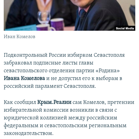
ПРИСОЕДИНЯЙТЕСЬ!
ПОБЕДИТЕЛЕЙ НЕ СУДЯТ?
КРЫМ.НЕПОКОРЕННЫЙ
ELIFBE
Иван Комелов
УКРАИНСКАЯ ПРОБЛЕМА КРЫМА
Все сайты RFE/RL
Подконтрольный России избирком Севастополя
забраковал подписные листы главы
севастопольского отделения партии «Родина»
Ивана Комелова
и не допустил его к выборам в
российский парламент Севастополя.
Как сообщил
Крым.Реалии
сам Комелов, претензии
избирательной комиссии возникли в связи с
юридической коллизией между российским
федеральным и севастопольским региональным
законодательством.