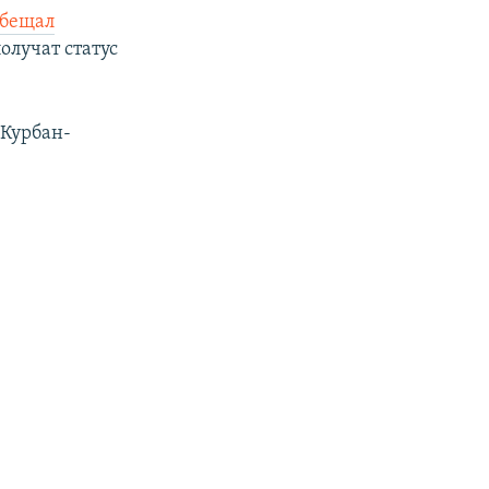
обещал
олучат статус
 Курбан-