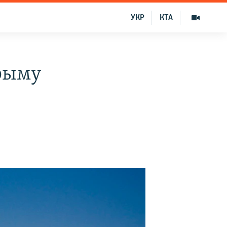
УКР
КТА
рыму