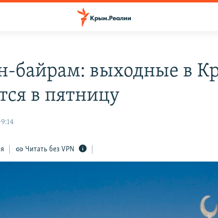
н-байрам: выходные в К
тся в пятницу
9:14
ся
Читать без VPN