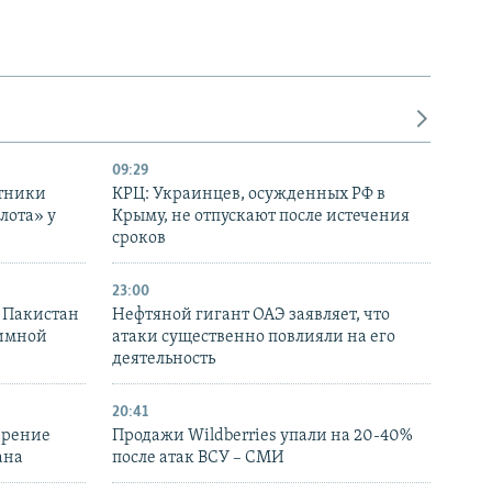
09:29
отники
КРЦ: Украинцев, осужденных РФ в
лота» у
Крыму, не отпускают после истечения
сроков
23:00
и Пакистан
Нефтяной гигант ОАЭ заявляет, что
аимной
атаки существенно повлияли на его
деятельность
20:41
ирение
Продажи Wildberries упали на 20-40%
ана
после атак ВСУ – СМИ