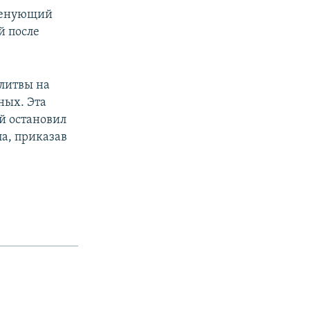
аменующий
й после
литвы на
ных. Эта
й остановил
а, приказав