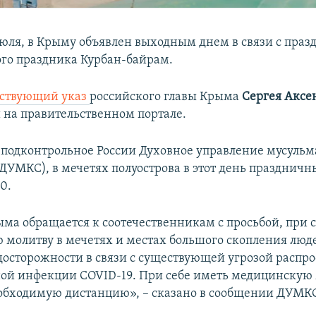
июля, в Крыму объявлен выходным днем в связи с пра
го праздника Курбан-байрам.
тствующий указ
российского главы Крыма
Сергея Аксе
 на правительственном портале.
 подконтрольное России Духовное управление мусуль
(ДУМКС), в мечетях полуострова в этот день празднич
0.
ма обращается к соотечественникам с просьбой, при с
 молитву в мечетях и местах большого скопления люд
досторожности в связи с существующей угрозой распр
ой инфекции COVID-19. При себе иметь медицинскую 
обходимую дистанцию», – сказано в сообщении ДУМК