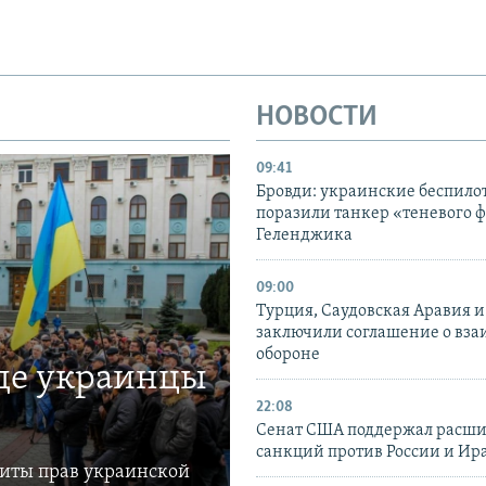
НОВОСТИ
09:41
Бровди: украинские беспил
поразили танкер «теневого ф
Геленджика
09:00
Турция, Саудовская Аравия 
заключили соглашение о вз
обороне
где украинцы
22:08
Сенат США поддержал расш
санкций против России и Ир
щиты прав украинской