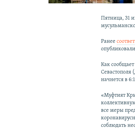
Пятница, 31 
мусульманско
Ранее
соотве
опубликовали
Как сообщает
Севастополя 
начнется в 6:1
«Муфтият Кры
коллективную
все меры пре
коронавирусн
соблюдать не