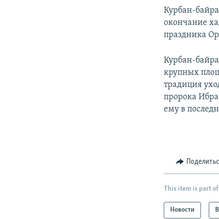
Курбан-байра
окончание ха
праздника Ор
Курбан-байра
крупных площ
традиция ухо
пророка Ибра
ему в послед
Поделить
This item is part of
Новости
В