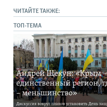
ЧИТАЙТЕ ТАКЖЕ:
ТОП-ТЕМА
Андрей Щекун: «Крым –
единственный регион, 
– меньшинство»
Дискуссия вокруг планов установить День за