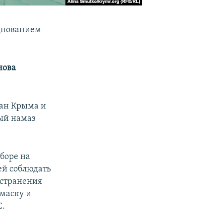
зднованием
нова
ман Крыма и
ный намаз
боре на
ей соблюдать
остранения
маску и
С.