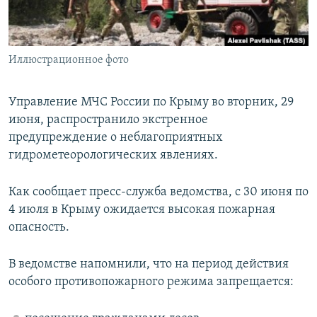
ПРИСОЕДИНЯЙТЕСЬ!
ПОБЕДИТЕЛЕЙ НЕ СУДЯТ?
КРЫМ.НЕПОКОРЕННЫЙ
Иллюстрационное фото
ELIFBE
УКРАИНСКАЯ ПРОБЛЕМА КРЫМА
Управление МЧС России по Крыму во вторник, 29
Все сайты RFE/RL
июня, распространило экстренное
предупреждение о неблагоприятных
гидрометеорологических явлениях.
Как сообщает пресс-служба ведомства, с 30 июня по
4 июля в Крыму ожидается высокая пожарная
опасность.
В ведомстве напомнили, что на период действия
особого противопожарного режима запрещается: