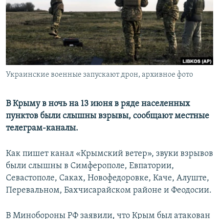
ПРИСОЕДИНЯЙТЕСЬ!
ПОБЕДИТЕЛЕЙ НЕ СУДЯТ?
КРЫМ.НЕПОКОРЕННЫЙ
ELIFBE
УКРАИНСКАЯ ПРОБЛЕМА КРЫМА
Все сайты RFE/RL
Украинские военные запускают дрон, архивное фото
В Крыму в ночь на 13 июня в ряде населенных
пунктов были слышны взрывы, сообщают местные
телеграм-каналы.
Как пишет канал «Крымский ветер», звуки взрывов
были слышны в Симферополе, Евпатории,
Севастополе, Саках, Новофедоровке, Каче, Алуште,
Перевальном, Бахчисарайском районе и Феодосии.
В Минобороны РФ заявили, что Крым был атакован