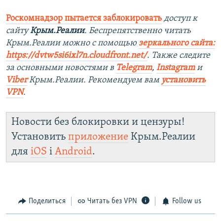
Роскомнадзор пытается заблокировать
доступ к
сайту
Крым.Реалии
. Беспрепятственно читать
Крым.Реалии можно с помощью
зеркального сайта:
https://dvtw5si6ixl7n.cloudfront.net/
. Также следите
за основными новостями в
Telegram
,
Instagram
и
Viber
Крым.Реалии. Рекомендуем вам
установить
VPN
.
Новости без блокировки и цензуры!
Установить
приложение
Крым.Реалии
для
iOS
і
Android
.
Поделиться
Читать без VPN
Follow us