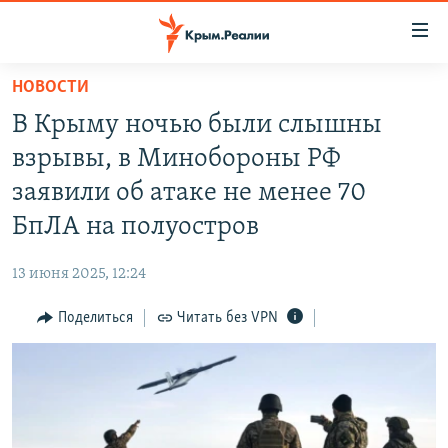
Доступность
ссылки
Вернуться
НОВОСТИ
к
НОВОСТИ
В Крыму ночью были слышны
основному
СПЕЦПРОЕКТЫ
содержанию
взрывы, в Минобороны РФ
ВОДА
Вернутся
ГРУЗ 200
заявили об атаке не менее 70
к
ИСТОРИЯ
КАРТА ВОЕННЫХ ОБЪЕКТОВ КРЫМА
БпЛА на полуостров
главной
ЕЩЕ
11 ЛЕТ ОККУПАЦИИ КРЫМА. 11 ИСТОРИЙ СОПРОТИВЛЕНИЯ
навигации
13 июня 2025, 12:24
Вернутся
РАДІО СВОБОДА
ИНТЕРАКТИВ
к
Поделиться
Читать без VPN
КАК ОБОЙТИ БЛОКИРОВКУ
ИНФОГРАФИКА
поиску
ТЕЛЕПРОЕКТ КРЫМ.РЕАЛИИ
Українською
СОВЕТЫ ПРАВОЗАЩИТНИКОВ
Qırımtatar
ПРОПАВШИЕ БЕЗ ВЕСТИ