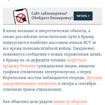
щ
и
и
й
Сайт заблокирован?
й
с
читать >
Обойдите блокировку!
с
л
л
а
В июне военные и энергетические объекты, а
а
й
также российские логистические пути в Крыму
й
д
подвергаются наиболее массовым атакам ВСУ за
д
все время полномасштабной войны. Ежедневно
появляются сообщения о новых пораженных целях,
в Крыму из-за дефицита топлива
запретили
продажу бензина
гражданским лицам, введены
графики отключения электроэнергии, а перед
Керченским мостом наблюдаются очереди.
Детские
оздоровительные заведения
и лагеря к сентябрю
отменили прием отдыхающих.
Как объяснил цель ударов
министр обороны