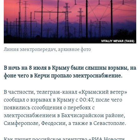
ПРИСОЕДИНЯЙТЕСЬ!
ПОБЕДИТЕЛЕЙ НЕ СУДЯТ?
КРЫМ.НЕПОКОРЕННЫЙ
ELIFBE
УКРАИНСКАЯ ПРОБЛЕМА КРЫМА
Все сайты RFE/RL
Линия электропередач, архивное фото
В ночь на 8 июля в Крыму были слышны взрывы, на
фоне чего в Керчи пропало электроснабжение.
В частности, телеграм-канал «Крымский ветер»
сообщал о взрывах в Крыму с 00:47, после чего
появились ссообщения о перебоях с
электроснабжением в Бахчисарайском районе,
Симферополе, Феодосии, а также в Севастополе.
Как пишет российское агентство «РИА Новости