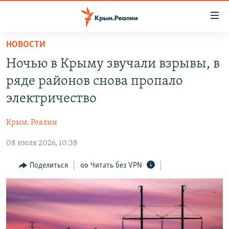
Доступность
ссылки
Вернуться
НОВОСТИ
к
НОВОСТИ
Ночью в Крыму звучали взрывы, в
основному
СПЕЦПРОЕКТЫ
содержанию
ряде районов снова пропало
ВОДА
Вернутся
ГРУЗ 200
электричество
к
ИСТОРИЯ
КАРТА ВОЕННЫХ ОБЪЕКТОВ КРЫМА
главной
Крым. Реалии
ЕЩЕ
11 ЛЕТ ОККУПАЦИИ КРЫМА. 11 ИСТОРИЙ СОПРОТИВЛЕНИЯ
навигации
Вернутся
08 июля 2026, 10:38
РАДІО СВОБОДА
ИНТЕРАКТИВ
к
КАК ОБОЙТИ БЛОКИРОВКУ
ИНФОГРАФИКА
Поделиться
Читать без VPN
поиску
ТЕЛЕПРОЕКТ КРЫМ.РЕАЛИИ
Українською
СОВЕТЫ ПРАВОЗАЩИТНИКОВ
Qırımtatar
ПРОПАВШИЕ БЕЗ ВЕСТИ