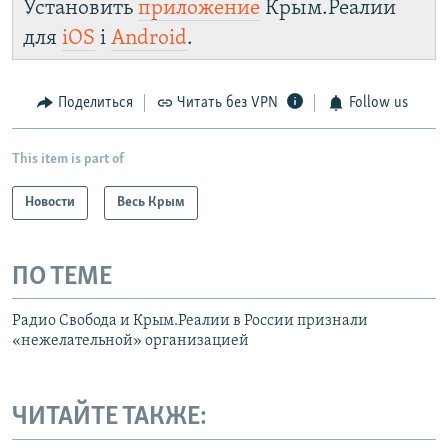
Установить
приложение
Крым.Реалии
https://smarturl.click/zYdJA
для
iOS
і
Android
.
Telegram
Instagram
Viber
Крым.Реалии
установить VPN
.
Поделиться
Читать без VPN
Follow us
This item is part of
Новости
Весь Крым
ПО ТЕМЕ
Радио Свобода и Крым.Реалии в России признали
«нежелательной» организацией
ЧИТАЙТЕ ТАКЖЕ: