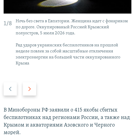
Ночь без света в Евпатории. Женщина идет с фонариком
1/8
по дороге. Оккупированый Россией Крымский
полуостров, 5 июля 2026 года.
Ряд ударов украинских беспилотников на прошлой
неделе повлек за собой масштабные отключения
электроэнергии на большей части оккупированного
Крыма
П
С
р
л
е
е
д
д
В Минобороны РФ заявили о 415 якобы сбитых
ы
у
беспилотниках над регионами России, а также над
д
ю
Крымом и акваториями Азовского и Черного
у
щ
морей.