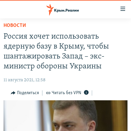
Доступность
ссылки
Вернуться
НОВОСТИ
к
НОВОСТИ
Россия хочет использовать
основному
СПЕЦПРОЕКТЫ
содержанию
ядерную базу в Крыму, чтобы
ВОДА
Вернутся
ГРУЗ 200
шантажировать Запад – экс-
к
ИСТОРИЯ
КАРТА ВОЕННЫХ ОБЪЕКТОВ КРЫМА
министр обороны Украины
главной
ЕЩЕ
11 ЛЕТ ОККУПАЦИИ КРЫМА. 11 ИСТОРИЙ СОПРОТИВЛЕНИЯ
навигации
11 августа 2021, 12:58
Вернутся
РАДІО СВОБОДА
ИНТЕРАКТИВ
к
Поделиться
Читать без VPN
КАК ОБОЙТИ БЛОКИРОВКУ
ИНФОГРАФИКА
поиску
ТЕЛЕПРОЕКТ КРЫМ.РЕАЛИИ
Українською
СОВЕТЫ ПРАВОЗАЩИТНИКОВ
Qırımtatar
ПРОПАВШИЕ БЕЗ ВЕСТИ