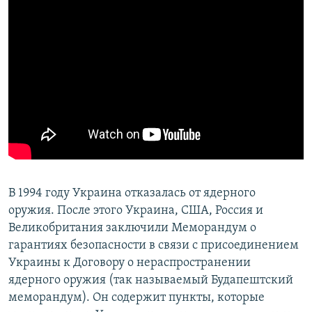
В 1994 году Украина отказалась от ядерного
оружия. После этого Украина, США, Россия и
Великобритания заключили Меморандум о
гарантиях безопасности в связи с присоединением
Украины к Договору о нераспространении
ядерного оружия (так называемый Будапештский
меморандум). Он содержит пункты, которые