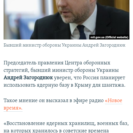
ПРИСОЕДИНЯЙТЕСЬ!
ПОБЕДИТЕЛЕЙ НЕ СУДЯТ?
КРЫМ.НЕПОКОРЕННЫЙ
ELIFBE
УКРАИНСКАЯ ПРОБЛЕМА КРЫМА
Все сайты RFE/RL
Бывший министр обороны Украины Андрей Загороднюк
Председатель правления Центра оборонных
стратегий, бывший министр обороны Украины
Андрей Загороднюк
уверен, что Россия планирует
использовать ядерную базу в Крыму для шантажа.
Такое мнение он высказал в эфире радио
«Новое
время».
«Восстановление ядерных хранилищ, военных баз,
на которых хранилось в советские времена