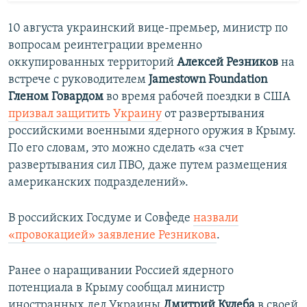
10 августа украинский вице-премьер, министр по
вопросам реинтеграции временно
оккупированных территорий
Алексей Резников
на
встрече с руководителем
Jamestown Foundation
Гленом Говардом
во время рабочей поездки в США
призвал защитить Украину
от развертывания
российскими военными ядерного оружия в Крыму.
По его словам, это можно сделать «за счет
развертывания сил ПВО, даже путем размещения
американских подразделений».
В российских Госдуме и Совфеде
назвали
«провокацией»
заявление Резникова
.
Ранее о наращивании Россией ядерного
потенциала в Крыму сообщал министр
иностранных дел Украины
Дмитрий Кулеба
в своей