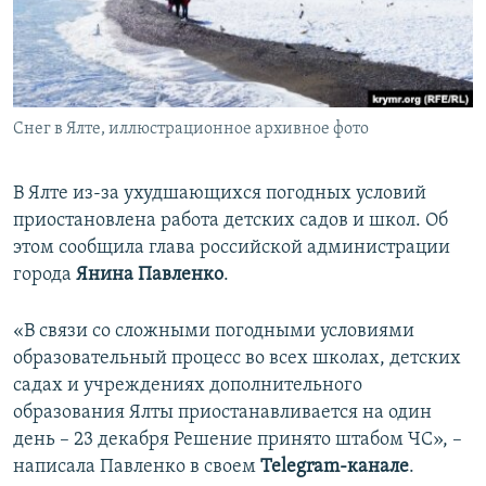
ПРИСОЕДИНЯЙТЕСЬ!
ПОБЕДИТЕЛЕЙ НЕ СУДЯТ?
КРЫМ.НЕПОКОРЕННЫЙ
ELIFBE
Снег в Ялте, иллюстрационное архивное фото
УКРАИНСКАЯ ПРОБЛЕМА КРЫМА
Все сайты RFE/RL
В Ялте из-за ухудшающихся погодных условий
приостановлена работа детских садов и школ. Об
этом сообщила глава российской администрации
города
Янина Павленко
.
«В связи со сложными погодными условиями
образовательный процесс во всех школах, детских
садах и учреждениях дополнительного
образования Ялты приостанавливается на один
день – 23 декабря Решение принято штабом ЧС», –
написала Павленко в своем
Telegram-канале
.