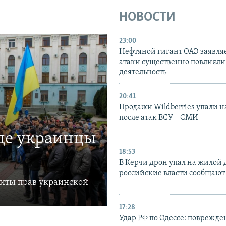
НОВОСТИ
23:00
Нефтяной гигант ОАЭ заявляе
атаки существенно повлияли 
деятельность
20:41
Продажи Wildberries упали н
после атак ВСУ – СМИ
где украинцы
18:53
В Керчи дрон упал на жилой 
российские власти сообщают
щиты прав украинской
17:28
Удар РФ по Одессе: поврежде