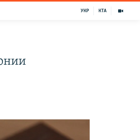
УКР
КТА
лонии