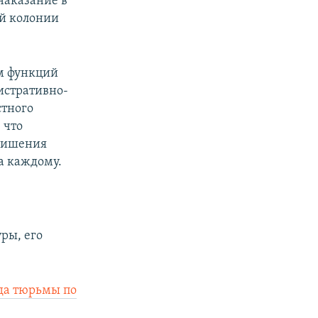
наказание в
ой колонии
м функций
истративно-
стного
 что
 лишения
а каждому.
ры, его
ода тюрьмы по