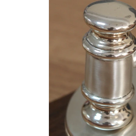
ПОБЕДИТЕЛЕЙ НЕ СУДЯТ?
КРЫМ.НЕПОКОРЕННЫЙ
ELIFBE
УКРАИНСКАЯ ПРОБЛЕМА КРЫМА