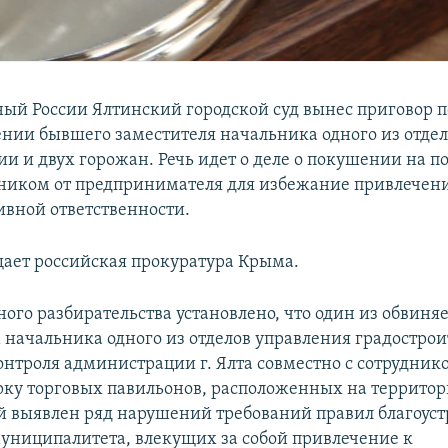
ый России Ялтинский городской суд вынес приговор п
ении бывшего заместителя начальника одного из отде
и и двух горожан. Речь идет о деле о покушении на п
ником от предпринимателя для избежание привлечени
вной ответственности.
щает российская прокуратура Крыма.
ного разбирательства установлено, что один из обвиня
 начальника одного из отделов управления градострои
онтроля администрации г. Ялта совместно с сотрудник
рку торговых павильонов, расположенных на территор
ой выявлен ряд нарушений требований правил благоуст
униципалитета, влекущих за собой привлечение к