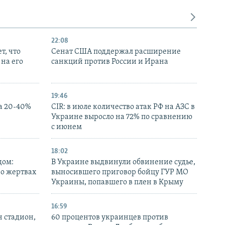
22:08
т, что
Сенат США поддержал расширение
на его
санкций против России и Ирана
19:46
а 20-40%
CIR: в июле количество атак РФ на АЗС в
Украине выросло на 72% по сравнению
с июнем
18:02
дом:
В Украине выдвинули обвинение судье,
 о жертвах
выносившего приговор бойцу ГУР МО
Украины, попавшего в плен в Крыму
16:59
н стадион,
60 процентов украинцев против