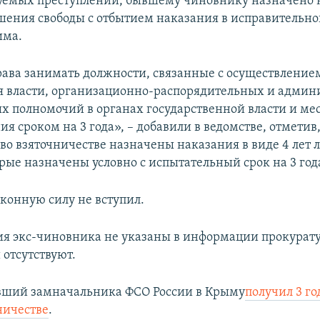
емых преступлений, бывшему чиновнику назначено 
ишения свободы с отбытием наказания в исправительн
има.
ава занимать должности, связанные с осуществление
я власти, организационно-распорядительных и админ
х полномочий в органах государственной власти и ме
я сроком на 3 года», – добавили в ведомстве, отметив,
во взяточничестве назначены наказания в виде 4 лет
орые назначены условно с испытательный срок на 3 год
аконную силу не вступил.
я экс-чиновника не указаны в информации прокурату
отсутствуют.
вший замначальника ФСО России в Крыму
получил 3 г
ничестве
.