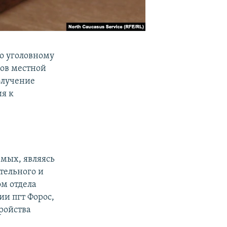
о уголовному
лов местной
олучение
я к
емых, являясь
тельного и
ом отдела
ии пгт Форос,
ройства