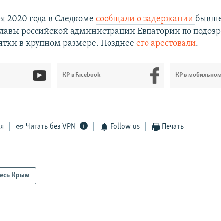
ря 2020 года в Следкоме
сообщали о задержании
бывше
главы российской администрации Евпатории по подоз
ятки в крупном размере. Позднее
его арестовали
.
КР в Facebook
КР в мобильно
ся
Читать без VPN
Follow us
Печать
есь Крым