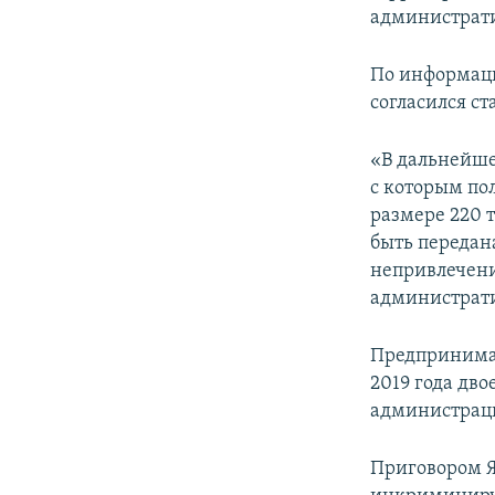
администрати
По информаци
согласился ст
«В дальнейше
с которым по
размере 220 т
быть передан
непривлечени
администрати
Предпринимат
2019 года дв
администраци
Приговором Я