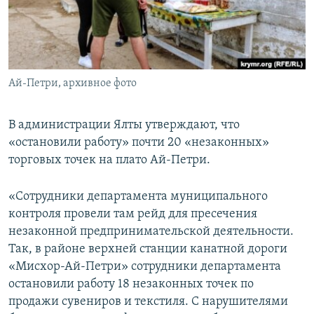
ПРИСОЕДИНЯЙТЕСЬ!
ПОБЕДИТЕЛЕЙ НЕ СУДЯТ?
КРЫМ.НЕПОКОРЕННЫЙ
ELIFBE
Ай-Петри, архивное фото
УКРАИНСКАЯ ПРОБЛЕМА КРЫМА
Все сайты RFE/RL
В администрации Ялты утверждают, что
«остановили работу» почти 20 «незаконных»
торговых точек на плато Ай-Петри.
«Сотрудники департамента муниципального
контроля провели там рейд для пресечения
незаконной предпринимательской деятельности.
Так, в районе верхней станции канатной дороги
«Мисхор-Ай-Петри» сотрудники департамента
остановили работу 18 незаконных точек по
продажи сувениров и текстиля. С нарушителями