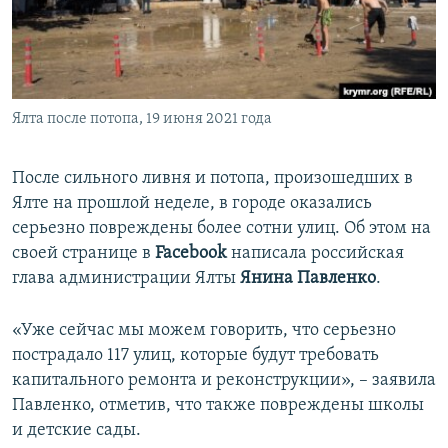
ПРИСОЕДИНЯЙТЕСЬ!
ПОБЕДИТЕЛЕЙ НЕ СУДЯТ?
КРЫМ.НЕПОКОРЕННЫЙ
ELIFBE
Ялта после потопа, 19 июня 2021 года
УКРАИНСКАЯ ПРОБЛЕМА КРЫМА
Все сайты RFE/RL
После сильного ливня и потопа, произошедших в
Ялте на прошлой неделе, в городе оказались
серьезно повреждены более сотни улиц. Об этом на
своей странице в
Facebook
написала российская
глава администрации Ялты
Янина Павленко
.
«Уже сейчас мы можем говорить, что серьезно
пострадало 117 улиц, которые будут требовать
капитального ремонта и реконструкции», – заявила
Павленко, отметив, что также повреждены школы
и детские сады.