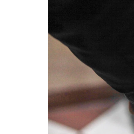
ПОБЕДИТЕЛЕЙ НЕ СУДЯТ?
КРЫМ.НЕПОКОРЕННЫЙ
ELIFBE
УКРАИНСКАЯ ПРОБЛЕМА КРЫМА