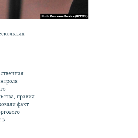
ескольких
ьственная
онтроля
го
ьства, правил
ровали факт
оргового
 в