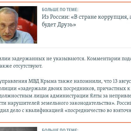
БОЛЬШЕ ПО ТЕМЕ:
Из России: «В стране коррупция, 
будет Друзь»
илии задержанных не указываются. Комментарии по
акже отсутствуют.
управления МВД Крыма также напомнили, что 13 авгус
олиции «задержали двоих посредников, причастных к
 должностным лицам администрации Ялты за непривл
сти нарушителей земельного законодательства». Росс
удил дело с квалификацией «посредничество во взяточ
БОЛЬШЕ ПО ТЕМЕ: