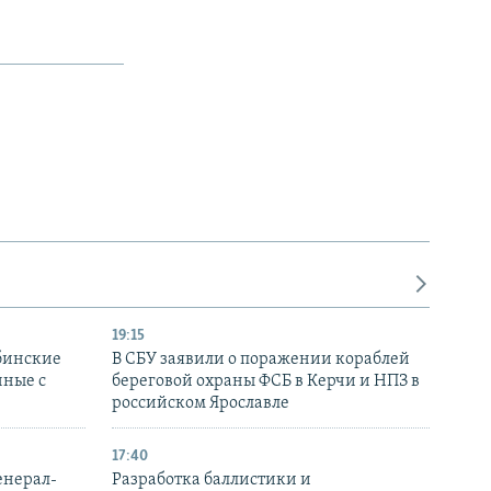
19:15
бинские
В СБУ заявили о поражении кораблей
нные с
береговой охраны ФСБ в Керчи и НПЗ в
российском Ярославле
17:40
енерал-
Разработка баллистики и