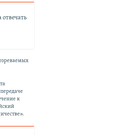
а отвечать
дозреваемых
та
 передаче
ечение к
ийский
ничестве».