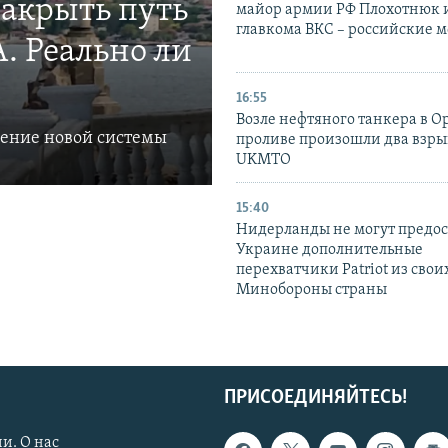
закрыть путь
майор армии РФ Плохотнюк и
главкома ВКС – российские 
. Реально ли
16:55
Возле нефтяного танкера в 
ление новой системы
проливе произошли два взры
UKMTO
15:40
Нидерланды не могут предос
Украине дополнительные
перехватчики Patriot из своих
Минобороны страны
ПРИСОЕДИНЯЙТЕСЬ!
и. О нас