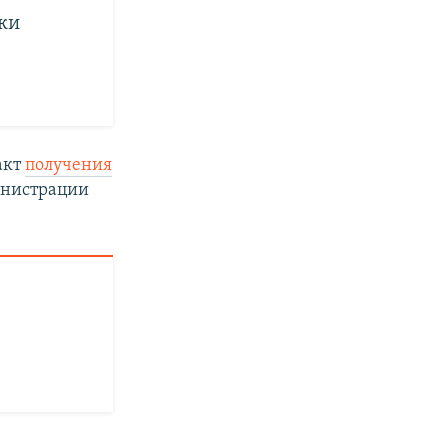
ки
акт
получения
инистрации