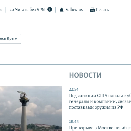
ся
Читать без VPN
Follow us
Печать
есь Крым
НОВОСТИ
22:54
Под санкции США попали ку
генералы и компании, связа
поставками оружия из РФ
18:44
При взрыве в Москве погиб г