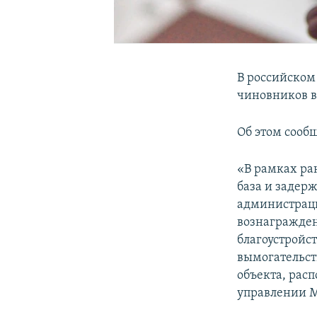
В российском
чиновников в
Об этом сообщ
«В рамках ра
база и задер
администраци
вознагражден
благоустройс
вымогательств
объекта, рас
управлении 