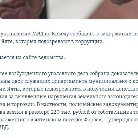
 управлении МВД по Крыму сообщают о задержании н
 Ялте, которых подозревают в коррупции.
ается на сайте ведомства.
нее возбужденного уголовного дела собрана доказател
жаны двое служащих департамента муниципального к
и Ялты, которые подозреваются в получении денежно
ия за выявленные нарушения земельного законодател
тва и торговли. В частности, полицейские задокументи
а взятки в размере 220 тыс. рублей от собственника т
положенного в ялтинском поселке Форос», – утверждают
МВД.