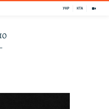
УКР
КТА
по
–