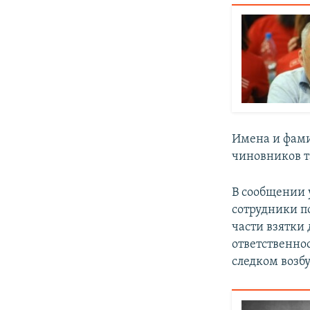
Имена и фам
чиновников т
В сообщении 
сотрудники п
части взятки
ответственно
следком возб