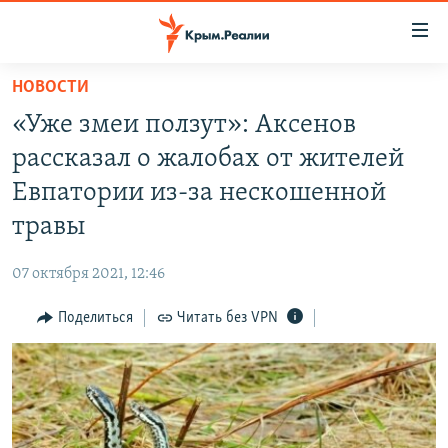
Доступность
ссылки
Вернуться
НОВОСТИ
к
НОВОСТИ
«Уже змеи ползут»: Аксенов
основному
СПЕЦПРОЕКТЫ
содержанию
рассказал о жалобах от жителей
ВОДА
Вернутся
ГРУЗ 200
Евпатории из-за нескошенной
к
ИСТОРИЯ
КАРТА ВОЕННЫХ ОБЪЕКТОВ КРЫМА
травы
главной
ЕЩЕ
11 ЛЕТ ОККУПАЦИИ КРЫМА. 11 ИСТОРИЙ СОПРОТИВЛЕНИЯ
навигации
07 октября 2021, 12:46
Вернутся
РАДІО СВОБОДА
ИНТЕРАКТИВ
к
Поделиться
Читать без VPN
КАК ОБОЙТИ БЛОКИРОВКУ
ИНФОГРАФИКА
поиску
ТЕЛЕПРОЕКТ КРЫМ.РЕАЛИИ
Українською
СОВЕТЫ ПРАВОЗАЩИТНИКОВ
Qırımtatar
ПРОПАВШИЕ БЕЗ ВЕСТИ