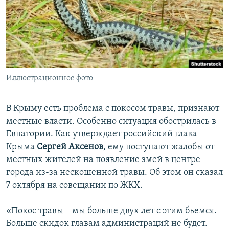
ПРИСОЕДИНЯЙТЕСЬ!
ПОБЕДИТЕЛЕЙ НЕ СУДЯТ?
КРЫМ.НЕПОКОРЕННЫЙ
ELIFBE
УКРАИНСКАЯ ПРОБЛЕМА КРЫМА
Все сайты RFE/RL
Иллюстрационное фото
В Крыму есть проблема с покосом травы, признают
местные власти. Особенно ситуация обострилась в
Евпатории. Как утверждает российский глава
Крыма
Сергей Аксенов
, ему поступают жалобы от
местных жителей на появление змей в центре
города из-за нескошенной травы. Об этом он сказал
7 октября на совещании по ЖКХ.
«Покос травы – мы больше двух лет с этим бьемся.
Больше скидок главам администраций не будет.