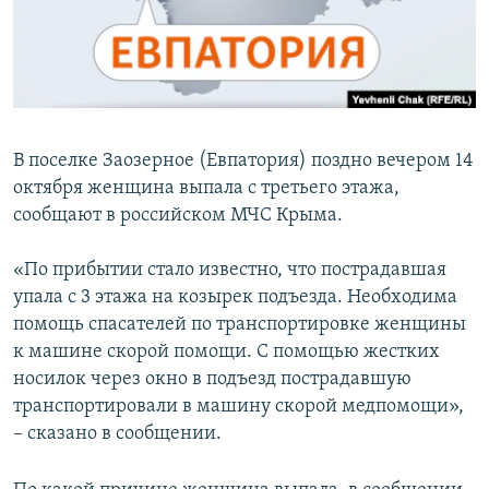
ПРИСОЕДИНЯЙТЕСЬ!
ПОБЕДИТЕЛЕЙ НЕ СУДЯТ?
КРЫМ.НЕПОКОРЕННЫЙ
ELIFBE
УКРАИНСКАЯ ПРОБЛЕМА КРЫМА
В поселке Заозерное (Евпатория) поздно вечером 14
Все сайты RFE/RL
октября женщина выпала с третьего этажа,
сообщают в российском МЧС Крыма.
«По прибытии стало известно, что пострадавшая
упала с 3 этажа на козырек подъезда. Необходима
помощь спасателей по транспортировке женщины
к машине скорой помощи. С помощью жестких
носилок через окно в подъезд пострадавшую
транспортировали в машину скорой медпомощи»,
– сказано в сообщении.