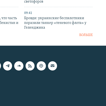
светофоров
09:41
 что часть
Бровди: украинские беспилотники
збекистан и
поразили танкер «теневого флота» у
Геленджика
БОЛЬШЕ