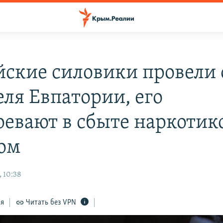
йские силовики провели
еля Евпатории, его
ревают в сбыте наркотик
ом
, 10:38
ся
Читать без VPN