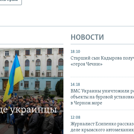
НОВОСТИ
18:10
Старший сын Кадырова полу
«героя Чечни»
14:18
ВМС Украины уничтожили р
объекты на буровой установ
в Черном море
где украинцы
12:08
Журналист Есипенко рассказ
деле крымского автомехани