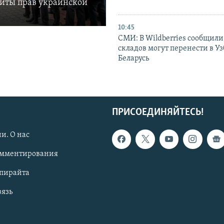
щиты прав украинской
10:45
СМИ: В Wildberries сообщили,
складов могут перенести в У
Беларусь
ПРИСОЕДИНЯЙТЕСЬ!
и. О нас
омментирования
опирайта
вязь