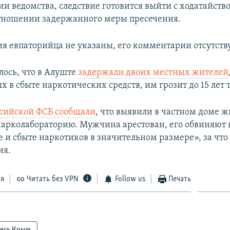
 ведомства, следствие готовится выйти с ходатайство
тношении задержанного меры пресечения.
я евпаторийца не указаны, его комментарии отсутств
лось, что в Алуште
задержали двоих местных жителей
х в сбыте наркотических средств, им грозит до 15 лет
оссийской ФСБ сообщали
, что выявили в частном доме ж
нарколабораторию. Мужчина арестован, его обвиняют 
 и сбыте наркотиков в значительном размере», за что 
ия.
ся
Читать без VPN
Follow us
Печать
есь Крым