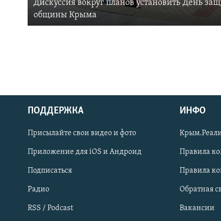
Дискуссия вокруг планов установить День за
общины Крыма
ПОДДЕРЖКА
ИНФО
Українською
Присылайте свои видео и фото
Крым.Реали
Qırımtatar
Приложение для iOS и Андроид
Правила к
Подписаться
Правила к
ПРИСОЕДИНЯЙТЕСЬ!
Радио
Обратная с
RSS / Podcast
Вакансии