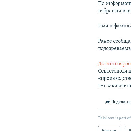
По информации
избрании в о
Имя и фамили
Ранее сообща
подозреваемы
До этого в р
Севастополя 
«производстве
лет заключен
Поделить
This item is part of
Новости
В