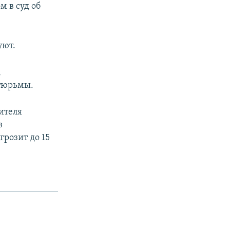
м в суд об
уют.
,
 тюрьмы.
ителя
в
грозит до 15