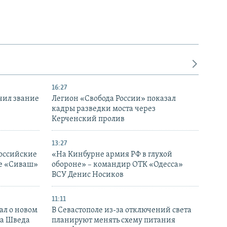
16:27
чил звание
Легион «Свобода России» показал
кадры разведки моста через
Керченский пролив
13:27
оссийские
«На Кинбурне армия РФ в глухой
ке «Сиваш»
обороне» – командир ОТК «Одесса»
ВСУ Денис Носиков
11:11
ал о новом
В Севастополе из-за отключений света
ка Шведа
планируют менять схему питания