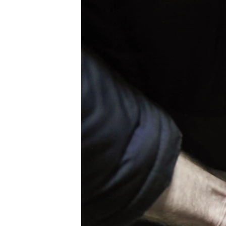
ПОБЕДИТЕЛЕЙ НЕ СУДЯТ?
КРЫМ.НЕПОКОРЕННЫЙ
ELIFBE
УКРАИНСКАЯ ПРОБЛЕМА КРЫМА