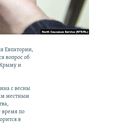
ля Евпатории,
ся вопрос об
 Крыму и
ина с весны
мым местным
тва,
 время по
орится в