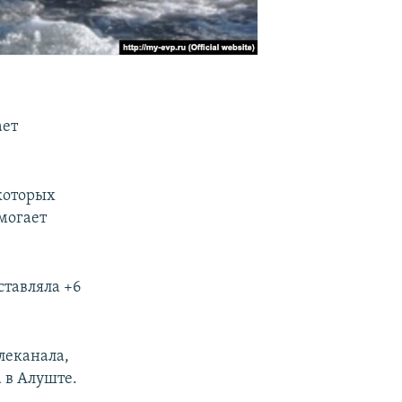
ает
 которых
могает
ставляла +6
леканала,
 в Алуште.