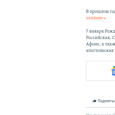
В прошлом го
заплыве».
7 января Рож
Российская, 
Афоне, а так
апостольская 
Поделить