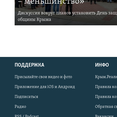
– меньшинство»
Дискуссия вокруг планов установить День за
общины Крыма
ПОДДЕРЖКА
ИНФО
Українською
Присылайте свои видео и фото
Крым.Реали
Qırımtatar
Приложение для iOS и Андроид
Правила к
Подписаться
Правила к
ПРИСОЕДИНЯЙТЕСЬ!
Радио
Обратная с
RSS / Podcast
Вакансии