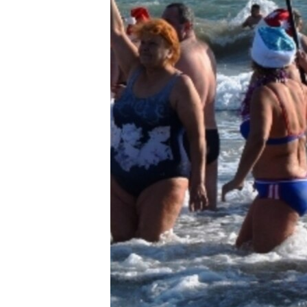
ПОБЕДИТЕЛЕЙ НЕ СУДЯТ?
КРЫМ.НЕПОКОРЕННЫЙ
ELIFBE
УКРАИНСКАЯ ПРОБЛЕМА КРЫМА