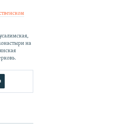
ественском
усалимская,
монастыри на
мянская
ерковь.
я