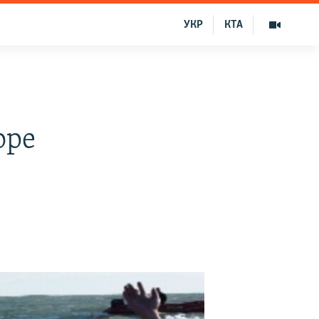
УКР
КТА
оре