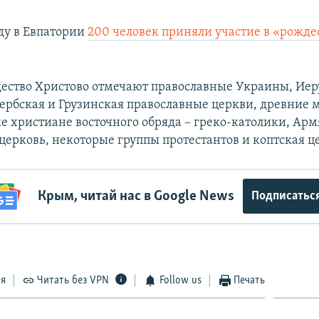
ду в Евпатории
200 человек приняли участие в «рожд
дество Христово отмечают православные Украины, Иер
Сербская и Грузинская православные церкви, древние 
же христиане восточного обряда – греко-католики, Ар
церковь, некоторые группы протестантов и коптская ц
Крым, читай нас в Google News
Подписатьс
ся
Читать без VPN
Follow us
Печать