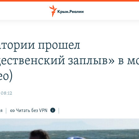
атории прошел
ественский заплыв» в м
ео)
 08:12
ся
Читать без VPN