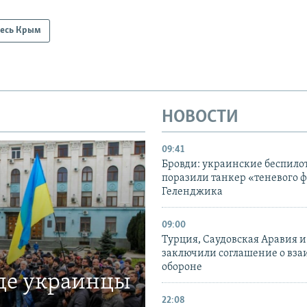
есь Крым
НОВОСТИ
09:41
Бровди: украинские беспил
поразили танкер «теневого ф
Геленджика
09:00
Турция, Саудовская Аравия 
заключили соглашение о вз
обороне
где украинцы
22:08