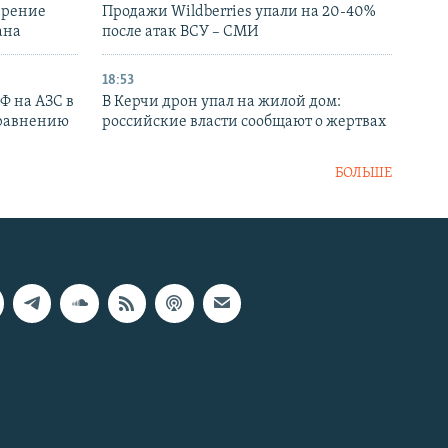
ирение
Продажи Wildberries упали на 20-40%
ана
после атак ВСУ – СМИ
18:53
РФ на АЗС в
В Керчи дрон упал на жилой дом:
сравнению
российские власти сообщают о жертвах
БОЛЬШЕ