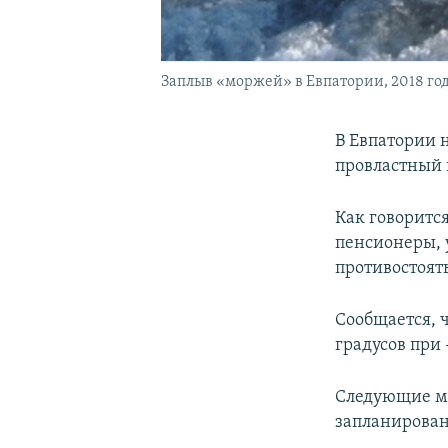
Заплыв «моржей» в Евпатории, 2018 го
В Евпатории 
провластный
Как говоритс
пенсионеры, 
противостоят
Сообщается, 
градусов при 
Следующие ма
запланированы