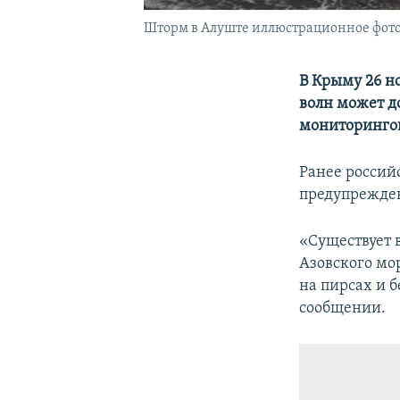
Шторм в Алуште иллюстрационное фот
В Крыму 26 н
волн может д
мониторинго
Ранее россий
предупрежден
«Существует 
Азовского мо
на пирсах и 
сообщении.