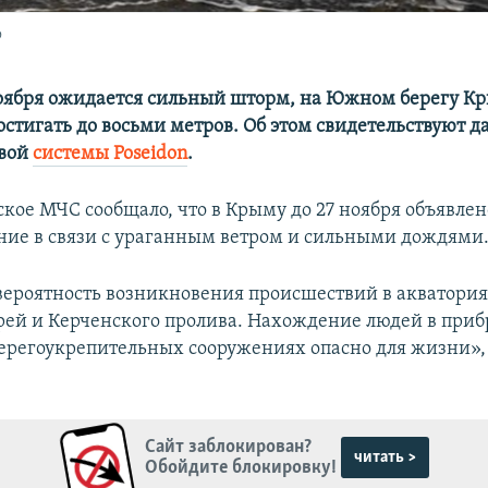
о
оября ожидается сильный шторм, на Южном берегу К
остигать до восьми метров. Об этом свидетельствуют 
вой
системы Poseidon
.
ское МЧС сообщало, что в Крыму до 27 ноября объявле
ие в связи с ураганным ветром и сильными дождями
вероятность возникновения происшествий в акватория
рей и Керченского пролива. Нахождение людей в приб
берегоукрепительных сооружениях опасно для жизни», 
Сайт заблокирован?
читать >
Обойдите блокировку!