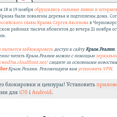
м 18 и 19 ноября
обрушились сильные ливни и штормов
 Крыма были повалены деревья и подтоплены дома. Со
ссийского главы Крыма Сергея Аксенова
в Черноморс
ком районах тысячи абонентов до вечера 21 ноября ос
ии.
 пытается заблокировать
доступ к сайту
Крым.Реалии
.
венно читать Крым.Реалии можно с помощью
зеркально
cwod7sa.cloudfront.net/
следите за основными новостя
iber
Крым.Реалии. Рекомендуем вам
установить VPN
.
ез блокировки и цензуры! Установить
прилож
лии для
iOS
і
Android
.