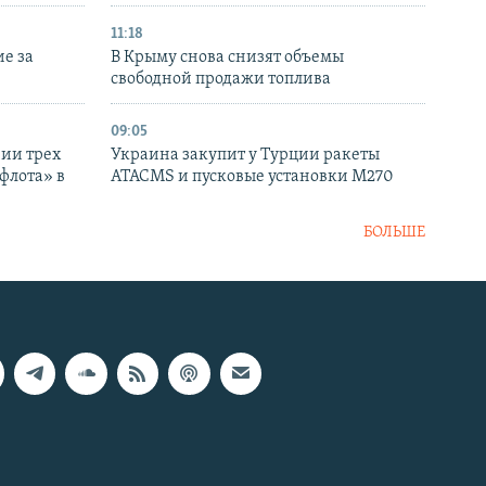
11:18
е за
В Крыму снова снизят объемы
свободной продажи топлива
09:05
нии трех
Украина закупит у Турции ракеты
флота» в
ATACMS и пусковые установки M270
БОЛЬШЕ