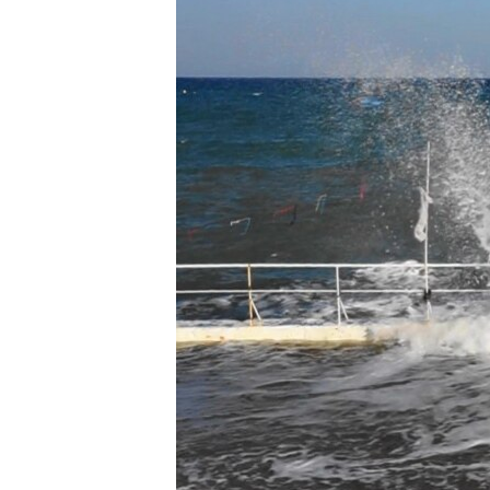
ПОБЕДИТЕЛЕЙ НЕ СУДЯТ?
КРЫМ.НЕПОКОРЕННЫЙ
ELIFBE
УКРАИНСКАЯ ПРОБЛЕМА КРЫМА