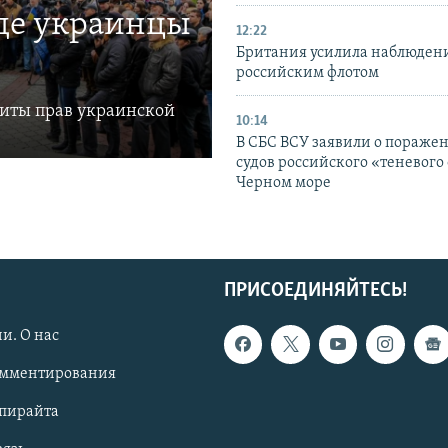
где украинцы
12:22
Британия усилила наблюдени
российским флотом
щиты прав украинской
10:14
В СБС ВСУ заявили о пораже
судов российского «теневого 
Черном море
ПРИСОЕДИНЯЙТЕСЬ!
и. О нас
омментирования
опирайта