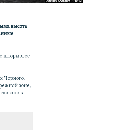
рыма высота
данные
но штормовое
.
х Черного,
режной зоне,
сказано в