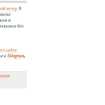
ой ветер
. В
гласно
ком и
тавались без
го сайта:
ми в
Telegram
,
ение