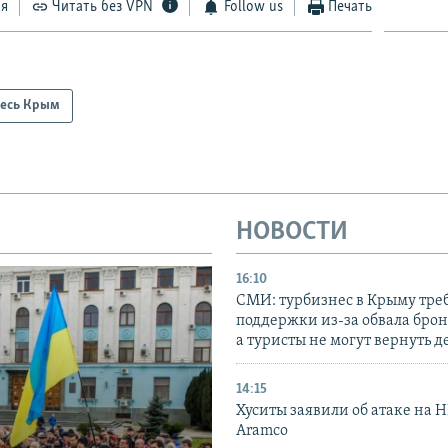
ся
Читать без VPN
Follow us
Печать
есь Крым
НОВОСТИ
16:10
СМИ: турбизнес в Крыму тре
поддержки из-за обвала бро
а туристы не могут вернуть д
14:15
Хуситы заявили об атаке на 
Aramco