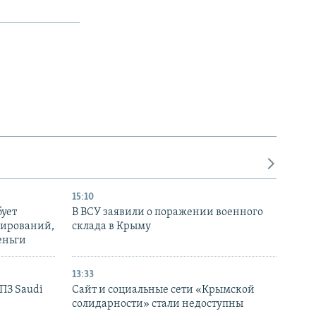
15:10
бует
В ВСУ заявили о поражении военного
нирований,
склада в Крыму
еньги
13:33
НПЗ Saudi
Сайт и социальные сети «Крымской
солидарности» стали недоступны