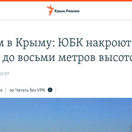
 в Крыму: ЮБК накроют
 до восьми метров высот
11:57
ся
Читать без VPN