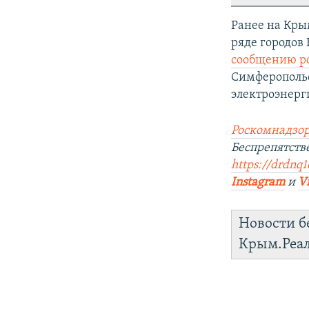
Ранее на Кры
ряде городов
сообщению ро
Симферопольс
электроэнерг
Роскомнадзор
Беспрепятст
https://drdnq1
Instagram
и
V
Новости б
Крым.Реа