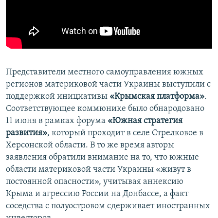
ПРИСОЕДИНЯЙТЕСЬ!
ПОБЕДИТЕЛЕЙ НЕ СУДЯТ?
КРЫМ.НЕПОКОРЕННЫЙ
ELIFBE
УКРАИНСКАЯ ПРОБЛЕМА КРЫМА
Представители местного самоуправления южных
Все сайты RFE/RL
регионов материковой части Украины выступили с
поддержкой инициативы
«Крымская платформа»
.
Соответствующее коммюнике было обнародовано
11 июня в рамках форума
«Южная стратегия
развития»
, который проходит в селе Стрелковое в
Херсонской области. В то же время авторы
заявления обратили внимание на то, что южные
области материковой части Украины «живут в
постоянной опасности», учитывая аннексию
Крыма и агрессию России на Донбассе, а факт
соседства с полуостровом сдерживает иностранных