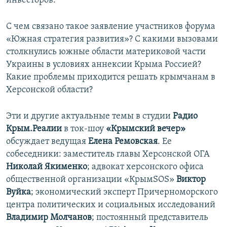
инвесторов.
С чем связано такое заявление участников форума
«Южная стратегия развития»? С какими вызовами
столкнулись южные области материковой части
Украины в условиях аннексии Крыма Россией?
Какие проблемы приходится решать крымчанам в
Херсонской области?
Эти и другие актуальные темы в студии
Радио
Крым.Реалии
в ток-шоу
«Крымский вечер»
обсуждает ведущая
Елена Ремовская
. Ее
собеседники: заместитель главы Херсонской ОГА
Николай Якименко
; адвокат херсонского офиса
общественной организации «КрымSOS»
Виктор
Вуйка
; экономический эксперт Причерноморского
центра политических и социальных исследований
Владимир Молчанов
; постоянный представитель