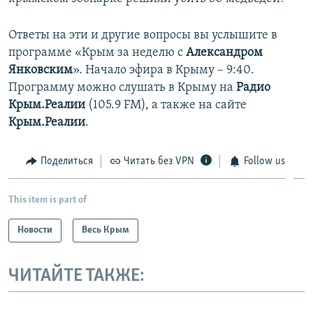
ПРИСОЕДИНЯЙТЕСЬ!
ПОБЕДИТЕЛЕЙ НЕ СУДЯТ?
Ответы на эти и другие вопросы вы услышите в
КРЫМ.НЕПОКОРЕННЫЙ
программе «Крым за неделю с
Александром
ELIFBE
Янковским
». Начало эфира в Крыму – 9:40.
Программу можно слушать в Крыму на
Радио
УКРАИНСКАЯ ПРОБЛЕМА КРЫМА
Крым.Реалии
(105.9 FM), а также на сайте
Все сайты RFE/RL
Крым.Реалии
.
Поделиться
Читать без VPN
Follow us
This item is part of
Новости
Весь Крым
ЧИТАЙТЕ ТАКЖЕ: