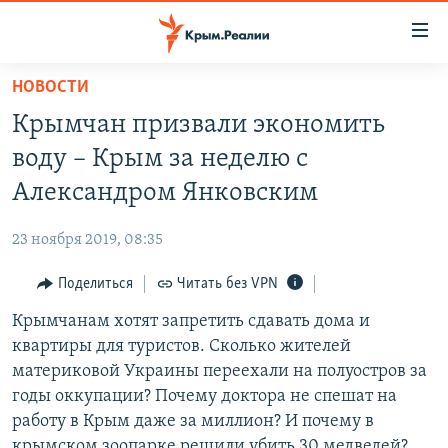
Доступность
ссылки
Вернуться
НОВОСТИ
к
НОВОСТИ
Крымчан призвали экономить
основному
СПЕЦПРОЕКТЫ
содержанию
воду – Крым за неделю с
ВОДА
Вернутся
ГРУЗ 200
Александром Янковским
к
ИСТОРИЯ
КАРТА ВОЕННЫХ ОБЪЕКТОВ КРЫМА
главной
23 ноября 2019, 08:35
ЕЩЕ
11 ЛЕТ ОККУПАЦИИ КРЫМА. 11 ИСТОРИЙ СОПРОТИВЛЕНИЯ
навигации
Вернутся
Поделиться
Читать без VPN
РАДІО СВОБОДА
ИНТЕРАКТИВ
к
Крымчанам хотят запретить сдавать дома и
КАК ОБОЙТИ БЛОКИРОВКУ
ИНФОГРАФИКА
поиску
квартиры для туристов. Сколько жителей
ТЕЛЕПРОЕКТ КРЫМ.РЕАЛИИ
материковой Украины переехали на полуостров за
Українською
годы оккупации? Почему доктора не спешат на
СОВЕТЫ ПРАВОЗАЩИТНИКОВ
Qırımtatar
работу в Крым даже за миллион? И почему в
ПРОПАВШИЕ БЕЗ ВЕСТИ
крымском зоопарке решили убить 30 медведей?