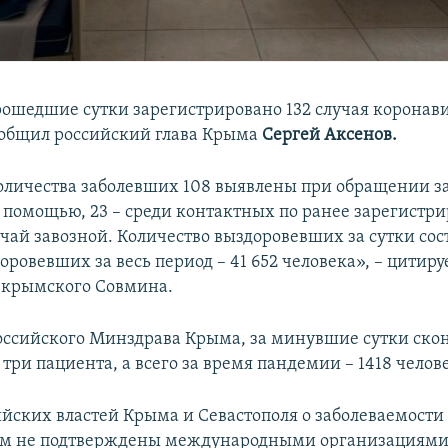
рошедшие сутки зарегистрировано 132 случая коронав
общил российский глава Крыма
Сергей Аксенов.
оличества заболевших 108 выявлены при обращении з
помощью, 23 – среди контактных по ранее зарегист
учай завозной. Количество выздоровевших за сутки сос
оровевших за весь период – 41 652 человека», – цитир
 крымского Совмина.
ссийского Минздрава Крыма, за минувшие сутки скон
три пациента, а всего за время пандемии – 1418 челов
йских властей Крыма и Севастополя о заболеваемости
ом не подтверждены международными организациями