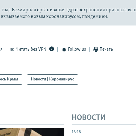
20 года Всемирная организация здравоохранения признала вс
, вызываемого новым коронавирусом, пандемией.
ся
Читать без VPN
Follow us
Печать
есь Крым
Новости | Коронавирус
НОВОСТИ
16:18