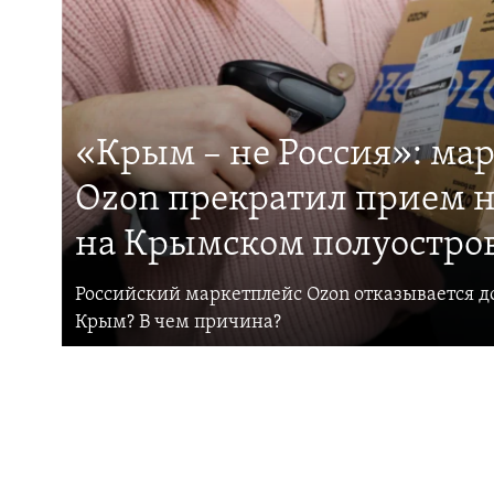
«Крым – не Россия»: ма
Ozon прекратил прием н
на Крымском полуостро
Российский маркетплейс Ozon отказывается до
Крым? В чем причина?