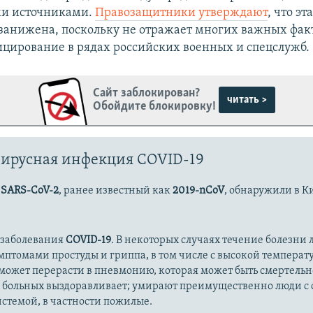
и источниками.
Правозащитники утверждают
, что эт
занижена, поскольку не отражает многих важных фак
цирование в рядах российских военных и спецслужб.
Сайт заблокирован?
читать >
Обойдите блокировку!
ирусная инфекция COVID-19
с
SARS-CoV-2
, ранее известный как
2019-nCoV
, обнаружили в К
 заболевания
COVID-19
. В некоторых случаях течение болезни л
имптомами простуды и гриппа, в том числе с высокой температ
может перерасти в пневмонию, которая может быть смертельн
 больных выздоравливает; умирают преимущественно люди с
стемой, в частности пожилые.