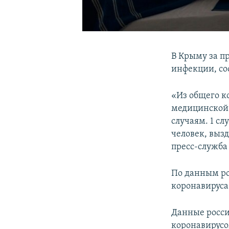
В Крыму за п
инфекции, со
«Из общего к
медицинской 
случаям. 1 сл
человек, вызд
пресс-служба
По данным ро
коронавируса 
Данные росси
коронавирус