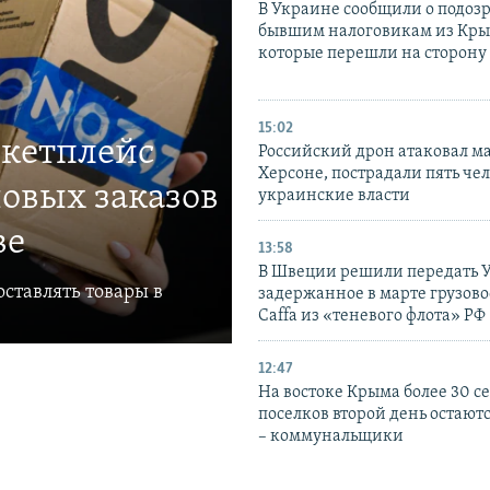
В Украине сообщили о подоз
бывшим налоговикам из Кры
которые перешли на сторону
15:02
ркетплейс
Российский дрон атаковал м
Херсоне, пострадали пять чел
овых заказов
украинские власти
ве
13:58
В Швеции решили передать 
ставлять товары в
задержанное в марте грузово
Caffa из «теневого флота» РФ
12:47
На востоке Крыма более 30 се
поселков второй день остаютс
– коммунальщики