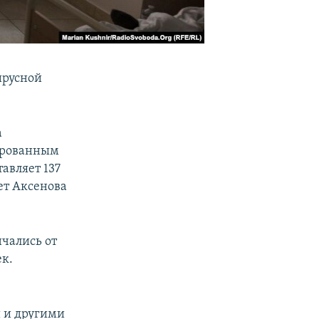
ирусной
а
рированным
тавляет 137
ует Аксенова
чались от
ек.
 и другими