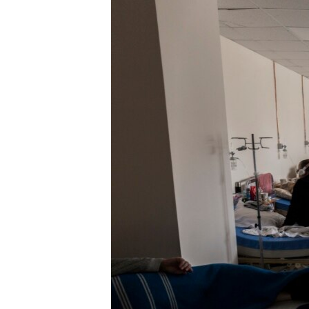
ПОБЕДИТЕЛЕЙ НЕ СУДЯТ?
КРЫМ.НЕПОКОРЕННЫЙ
ELIFBE
УКРАИНСКАЯ ПРОБЛЕМА КРЫМА