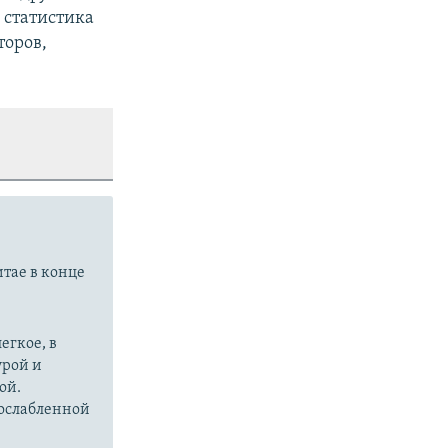
а статистика
торов,
итае в конце
егкое, в
урой и
ой.
 ослабленной