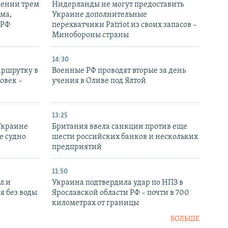
рении трем
Нидерланды не могут предоставить
ма,
Украине дополнительные
 РФ
перехватчики Patriot из своих запасов –
Минобороны страны
14:30
аршрутку в
Военные РФ проводят вторые за день
овек –
учения в Оливе под Ялтой
13:25
Украине
Британия ввела санкции против еще
е судно
шести российских банков и нескольких
предприятий
11:50
л и
Украина подтвердила удар по НПЗ в
я без воды
Ярославской области РФ – почти в 700
километрах от границы
БОЛЬШЕ