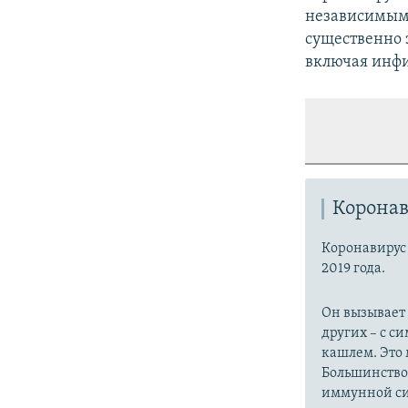
независимым
существенно 
включая инфи
Коронав
Коронавиру
2019 года.
Он вызывает
других – с с
кашлем. Это 
Большинство
иммунной си