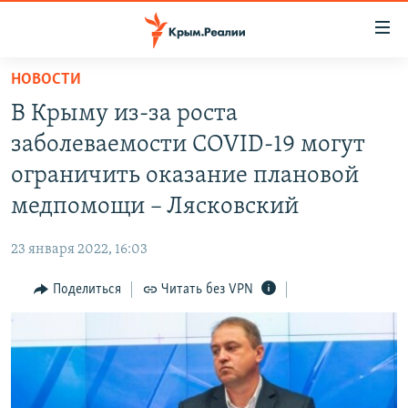
Доступность
ссылки
Вернуться
НОВОСТИ
к
НОВОСТИ
В Крыму из-за роста
основному
СПЕЦПРОЕКТЫ
содержанию
заболеваемости COVID-19 могут
ВОДА
Вернутся
ГРУЗ 200
ограничить оказание плановой
к
ИСТОРИЯ
КАРТА ВОЕННЫХ ОБЪЕКТОВ КРЫМА
медпомощи – Лясковский
главной
ЕЩЕ
11 ЛЕТ ОККУПАЦИИ КРЫМА. 11 ИСТОРИЙ СОПРОТИВЛЕНИЯ
навигации
23 января 2022, 16:03
Вернутся
РАДІО СВОБОДА
ИНТЕРАКТИВ
к
Поделиться
Читать без VPN
КАК ОБОЙТИ БЛОКИРОВКУ
ИНФОГРАФИКА
поиску
ТЕЛЕПРОЕКТ КРЫМ.РЕАЛИИ
Українською
СОВЕТЫ ПРАВОЗАЩИТНИКОВ
Qırımtatar
ПРОПАВШИЕ БЕЗ ВЕСТИ