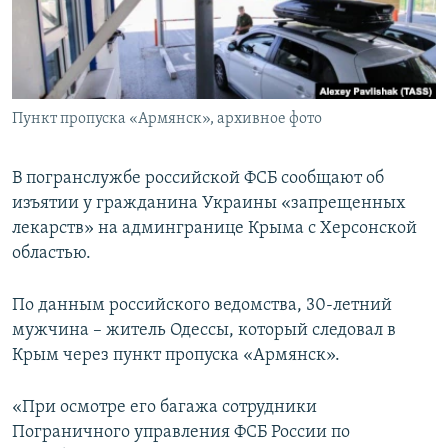
ПРИСОЕДИНЯЙТЕСЬ!
ПОБЕДИТЕЛЕЙ НЕ СУДЯТ?
КРЫМ.НЕПОКОРЕННЫЙ
ELIFBE
Пункт пропуска «Армянск», архивное фото
УКРАИНСКАЯ ПРОБЛЕМА КРЫМА
Все сайты RFE/RL
В погранслужбе российской ФСБ сообщают об
изъятии у гражданина Украины «запрещенных
лекарств» на админгранице Крыма с Херсонской
областью.
По данным российского ведомства, 30-летний
мужчина – житель Одессы, который следовал в
Крым через пункт пропуска «Армянск».
«При осмотре его багажа сотрудники
Пограничного управления ФСБ России по