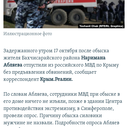
ПРИСОЕДИНЯЙТЕСЬ!
ПОБЕДИТЕЛЕЙ НЕ СУДЯТ?
КРЫМ.НЕПОКОРЕННЫЙ
ELIFBE
Иллюстрационное фото
УКРАИНСКАЯ ПРОБЛЕМА КРЫМА
Все сайты RFE/RL
Задержанного утром 17 октября после обыска
жителя Бахчисарайского района
Наримана
Абляева
отпустили из российского МВД по Крыму
без предъявления обвинений, сообщает
корреспондент
Крым.Реалии.
По словам Абляева, сотрудники МВД при обыске в
его доме ничего не изъяли, позже в здании Центра
противодействия экстремизму, в Симферополе,
провели опрос. Причину обыска силовики
мужчине не назвали. Подробности опроса Абляев