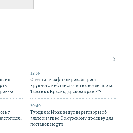
22:36
ензин
Спутники зафиксировали рост
ерты
крупного нефтяного пятна возле порта
оровью
Тамань в Краснодарском крае РФ
20:40
розит
Турция и Ирак ведут переговоры об
вастополя»
альтернативе Ормузскому проливу для
поставок нефти