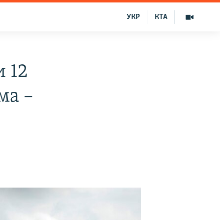
УКР
КТА
 12
ма –