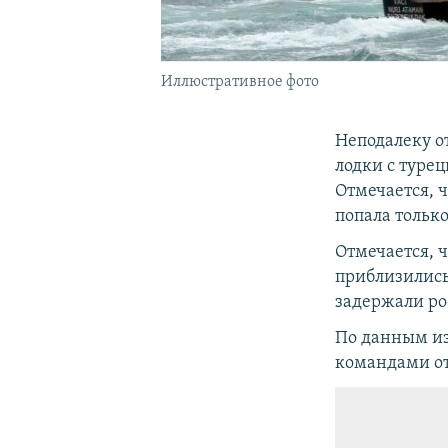
Иллюстративное фото
Неподалеку о
лодки с туре
Отмечается, 
попала тольк
Отмечается, ч
приблизились
задержали ро
По данным из
командами от