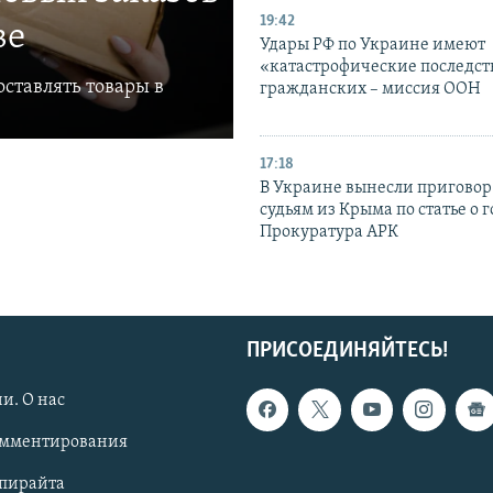
19:42
ве
Удары РФ по Украине имеют
«катастрофические последст
ставлять товары в
гражданских – миссия ООН
17:18
В Украине вынесли приговор
судьям из Крыма по статье о 
Прокуратура АРК
ПРИСОЕДИНЯЙТЕСЬ!
и. О нас
омментирования
опирайта