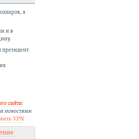
олларов, а
и и в
дину.
л президент
 их
го сайта
:
ми новостями
овить
VPN
.
ение