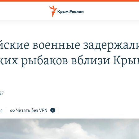
йские военные задержали
ких рыбаков вблизи Кры
27
ся
Читать без VPN