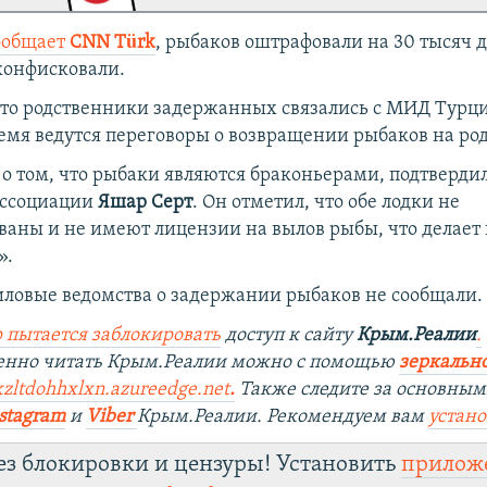
ообщает
CNN Türk
, рыбаков оштрафовали на 30 тысяч д
 конфисковали.
что родственники задержанных связались с МИД Турци
емя ведутся переговоры о возвращении рыбаков на ро
 том, что рыбаки являются браконьерами, подтверди
ассоциации
Яшар Серт
. Он отметил, что обе лодки не
ваны и не имеют лицензии на вылов рыбы, что делает
».
иловые ведомства о задержании рыбаков не сообщали.
 пытается заблокировать
доступ к сайту
Крым.Реалии
.
венно читать Крым.Реалии можно с помощью
зеркально
kzltdohhxlxn.azureedge.net
.
Также следите за основны
stagram
и
Viber
Крым.Реалии. Рекомендуем вам
устан
ез блокировки и цензуры! Установить
прилож