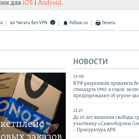
лии для
iOS
і
Android
.
ся
Читать без VPN
Follow us
Печать
НОВОСТИ
23:00
В РФ разрешили продавать б
стандарта 1990-х годов: эксп
предупреждают об угрозе зд
21:27
До 10 лет лишения свободы г
ркетплейс
участнику «Самообороны Се
– Прокуратура АРК
овых заказов