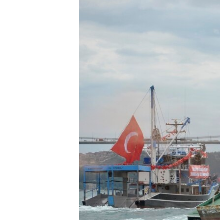
ПОБЕДИТЕЛЕЙ НЕ СУДЯТ?
КРЫМ.НЕПОКОРЕННЫЙ
ELIFBE
УКРАИНСКАЯ ПРОБЛЕМА КРЫМА