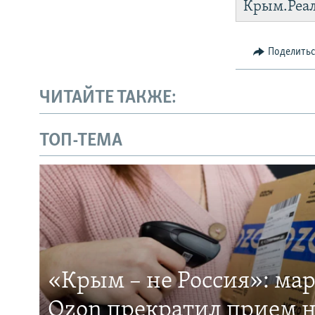
Крым.Реа
Поделить
ЧИТАЙТЕ ТАКЖЕ:
ТОП-ТЕМА
«Крым – не Россия»: ма
Ozon прекратил прием н