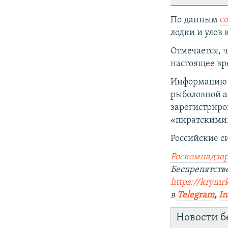
По данным
с
лодки и улов
Отмечается, 
настоящее вр
Информацию о
рыболовной 
зарегистриро
«пиратскими
Российские с
Роскомнадзор
Беспрепятст
https://krymr
в
Telegram
,
In
Новости б