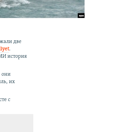
жали две
liyet
.
СМИ история
а они
ль, их
те с