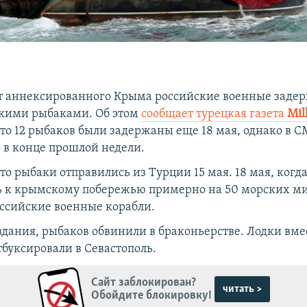
т аннексированного Крыма российские военные задер
цкими рыбаками. Об этом
сообщает турецкая газета
Mil
что 12 рыбаков были задержаны еще 18 мая, однако в 
о в конце прошлой недели.
то рыбаки отправились из Турции 15 мая. 18 мая, когд
 к крымскому побережью примерно на 50 морских ми
ссийские военные корабли.
дания, рыбаков обвинили в браконьерстве. Лодки вмес
буксировали в Севастополь.
Сайт заблокирован?
читать >
Обойдите блокировку!