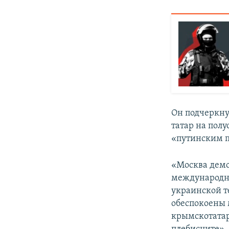
Он подчеркну
татар на полу
«путинским 
«Москва демо
международны
украинской т
обеспокоены 
крымскотатар