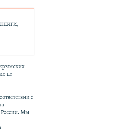
книги,
и крымских
ие по
оответствии с
на
 России. Мы
ь
а