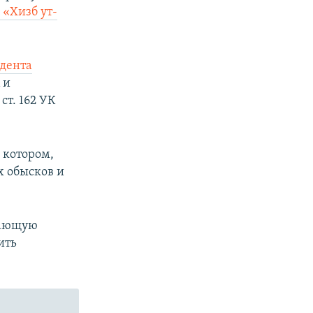
 «Хизб ут-
идента
 и
ст. 162 УК
 котором,
х обысков и
вающую
ить