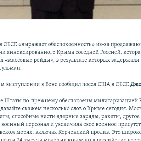
 ОБСЕ «выражает обеспокоенность» из-за продолжа
и аннексированного Крыма соседней Россией, котора
ля «массовые рейды», в результате которых задержали
сульман.
оем выступлении в Вене сообщил посол США в ОБСЕ
Дже
е Штаты по-прежнему обеспокоены милитаризацией 
 давайте скажем несколько слов о Крыме сегодня. Мос
еты, способные нести ядерные заряды, ракеты, другое
 военный персонал и увеличила свое военное присутст
вском морях, включая Керченский пролив. Это широко
 почти 24 тысячи молодых крымчан в российские воо