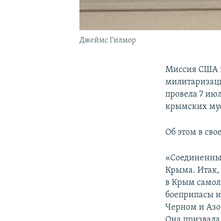
Джеймс Гилмор
Миссия США в
милитаризаци
провела 7 ию
крымских му
Об этом в св
«Соединенны
Крыма. Итак,
в Крым самол
боеприпасы и
Черном и Азо
Она призвала