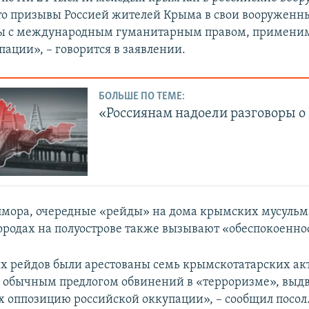
что призывы Россией жителей Крыма в свои вооруженн
ы с международным гуманитарным правом, примени
ации», – говорится в заявлении.
БОЛЬШЕ ПО ТЕМЕ:
«Россиянам надоели разговоры 
лмора, очередные «рейды» на дома крымских мусульм
ородах на полуострове также вызывают «обеспокоенно
их рейдов были арестованы семь крымскотатарских ак
д обычным предлогом обвинений в «терроризме», выд
их оппозицию российской оккупации», – сообщил посол