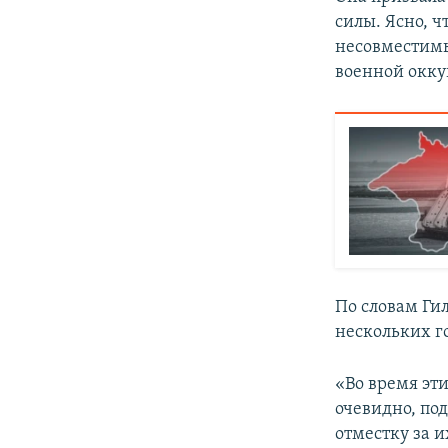
силы. Ясно, 
несовместим
военной оккуп
По словам Ги
нескольких г
«Во время эт
очевидно, по
отместку за 