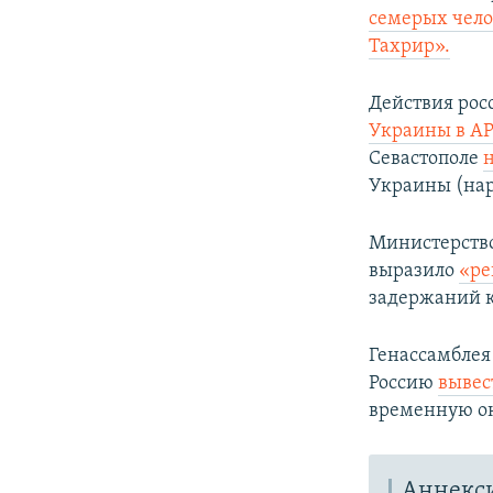
семерых чело
Тахрир».
Действия рос
Украины в А
Севастополе
Украины (на
Министерство
выразило
«ре
задержаний к
Генассамблея
Россию
вывес
временную о
Аннекс