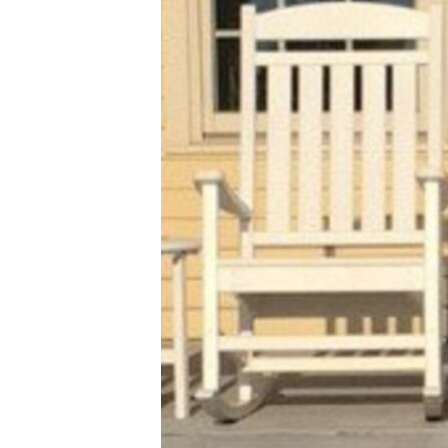
ПОБЕДИТЕЛЕЙ НЕ СУДЯТ?
КРЫМ.НЕПОКОРЕННЫЙ
ELIFBE
УКРАИНСКАЯ ПРОБЛЕМА КРЫМА