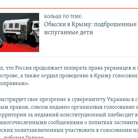
БОЛЬШЕ ПО ТЕМЕ:
Обыски в Крыму: подброшенные 
испуганные дети
л, что Россия продолжает попирать права украинцев 
острове, а также осудил проведение в Крыму голосован
поправкам».
нстрирует свое презрение к суверенитету Украины в с
м правом, совсем недавно организовав голосование 
ерритории за недавний конституционный плебисцит в
многочисленными сообщениями о попытках заставит
ских политзаключенных участвовать в голосовании н