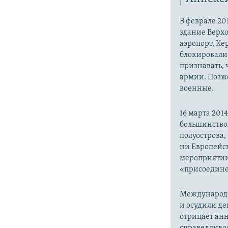
В феврале 20
здание Верх
аэропорт, Ке
блокировали 
признавать,
армии. Позже
военные.
16 марта 20
большинство
полуострова,
ни Европейск
мероприятии
«присоедине
Международн
и осудили де
отрицает анн
справедливо