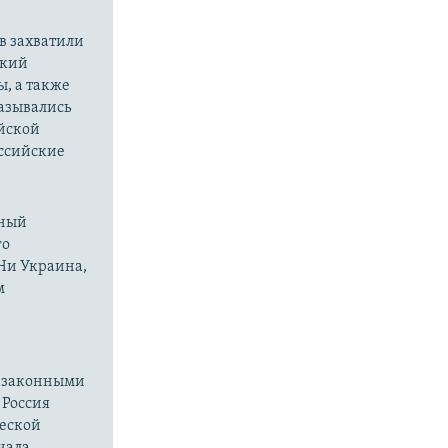
в захватили
ский
ы, а также
казывались
йской
оссийские
нный
го
 Ни Украина,
м
езаконными
 Россия
ческой
чала