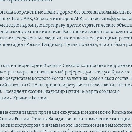
14 года вооруженные люди в форме без опознавательных знако
овной Рады АРК, Совета министров АРК, а также симферополь
рченскую паромную переправу, другие стратегические объект
действия украинских войск. Российские власти поначалу от
 что эти вооруженные люди являются военнослужащими росси
 президент России Владимир Путин признал, что это были р
14 года на территории Крыма и Севастополя прошел непризна
м стран мира так называемый референдум о статусе Крымско
 по результатам которого Россия включила Крым в свой состав.
ий союз, ни США не признали результаты голосования на это
. Президент России Владимир Путин 18 марта объявил о
нии» Крыма к России.
ые организации признали оккупацию и аннексию Крыма н
йствия России. Страны Запада ввели экономические санкции.
ексию полуострова и называет это «восстановлением истори
сти». Верховная Рада Украины официально объявила датой на