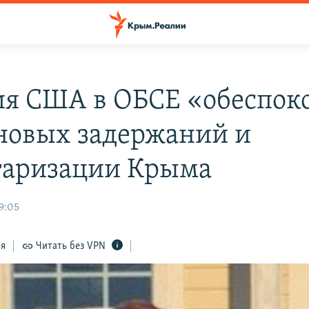
я США в ОБСЕ «обеспок
 новых задержаний и
аризации Крыма
9:05
ся
Читать без VPN