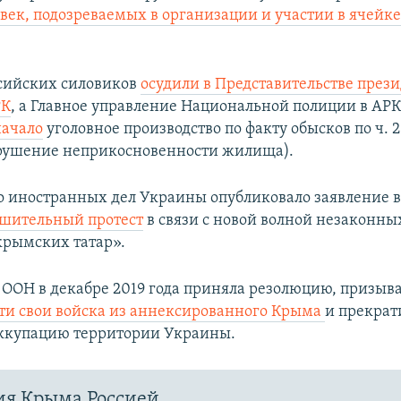
век, подозреваемых в организации и участии в ячейке
сийских силовиков
осудили в Представительстве през
РК
, а Главное управление Национальной полиции в АРК
начало
уголовное производство по факту обысков по ч. 2 
рушение неприкосновенности жилища).
 иностранных дел Украины опубликовало заявление в
шительный протест
в связи с новой волной незаконны
рымских татар».
 ООН в декабре 2019 года приняла резолюцию, призы
ти свои войска из аннексированного Крыма
и прекрат
ккупацию территории Украины.
ия Крыма Россией