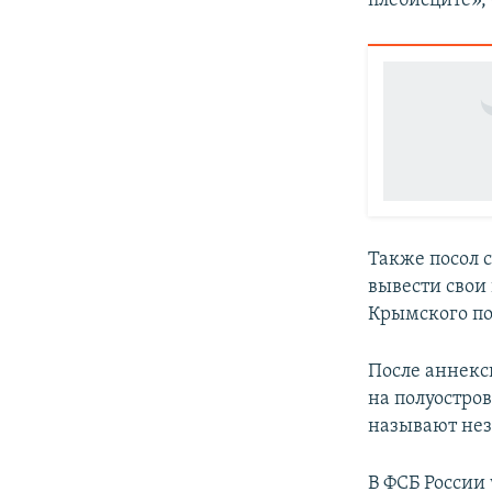
плебисците», 
Также посол 
вывести свои
Крымского по
После аннекс
на полуостро
называют не
В ФСБ России