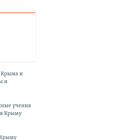
ю Крыма и
ы и
енные учения
 в Крыму
 Крыму