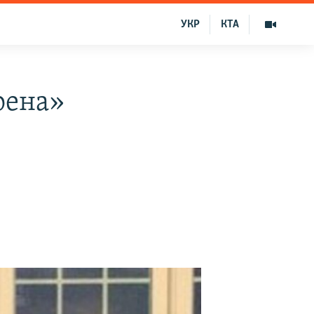
УКР
КТА
оена»