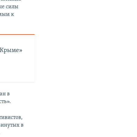
ые силы
мым к
о Крыме»
ан в
сть».
тивистов,
винутых в
.