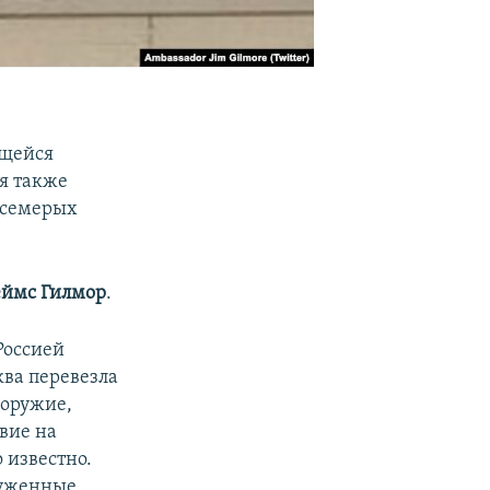
ющейся
я также
 семерых
ймс Гилмор
.
Россией
ква перевезла
 оружие,
вие на
 известно.
руженные