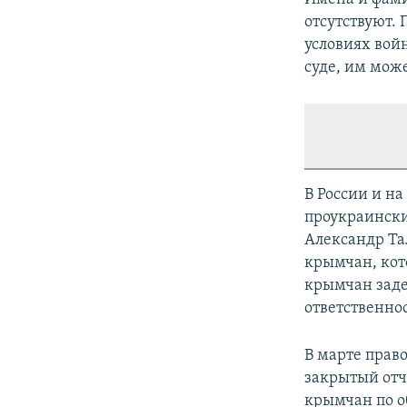
отсутствуют.
условиях войн
суде, им може
В России и н
проукраински
Александр Та
крымчан, кот
крымчан заде
ответственно
В марте пра
закрытый отч
крымчан по о