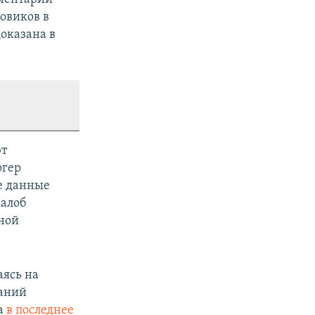
овиков в
доказана в
ют
огер
е данные
жалоб
ной
аясь на
жаний
а
в последнее