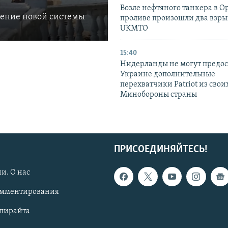
Возле нефтяного танкера в 
ление новой системы
проливе произошли два взры
UKMTO
15:40
Нидерланды не могут предос
Украине дополнительные
перехватчики Patriot из своих
Минобороны страны
ПРИСОЕДИНЯЙТЕСЬ!
и. О нас
омментирования
опирайта