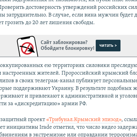
 Проверить достоверность утверждений российских сил
ы затруднительно. В случае, если вина мужчин будет 
т грозить до 20 лет лишения свободы.
Сайт заблокирован?
читать >
Обойдите блокировку!
а оккупированных ею территориях силовики преследу
 настроенных жителей. Пророссийский крымский бл
липов в своих телеграм-канал публикует персональны
орые поддерживают Украину. В результате подобных 
рживают и привлекают к административной и уголов
сти за «дискредитацию» армии РФ.
возащитный проект
«Трибунал.Крымский эпизод»
, ссыл
ет инициативы Irade отметил, что число видео задер
бвинениям в экстремизме или оправдании терроризм