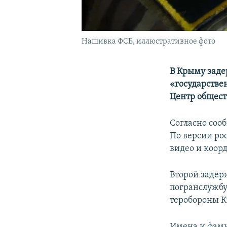
Нашивка ФСБ, иллюстративное фото
В Крыму заде
«государстве
Центр общест
Согласно соо
По версии ро
видео и коор
Второй задер
погранслужбу
теробороны К
Имена и фам