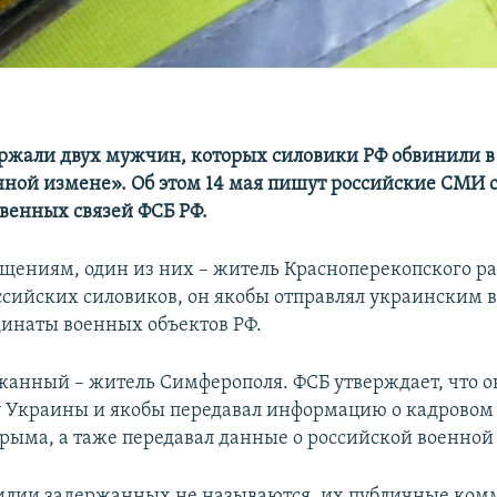
ржали двух мужчин, которых силовики РФ обвинили в
нной измене». Об этом 14 мая пишут российские СМИ с
венных связей ФСБ РФ.
бщениям, один из них – житель Красноперекопского р
ссийских силовиков, он якобы отправлял украинским 
динаты военных объектов РФ.
жанный – житель Симферополя. ФСБ утверждает, что о
 Украины и якобы передавал информацию о кадровом 
рыма, а таже передавал данные о российской военной
илии задержанных не называются, их публичные ком