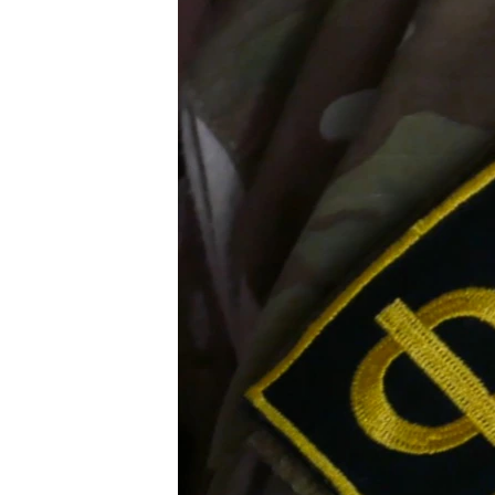
ПОБЕДИТЕЛЕЙ НЕ СУДЯТ?
КРЫМ.НЕПОКОРЕННЫЙ
ELIFBE
УКРАИНСКАЯ ПРОБЛЕМА КРЫМА