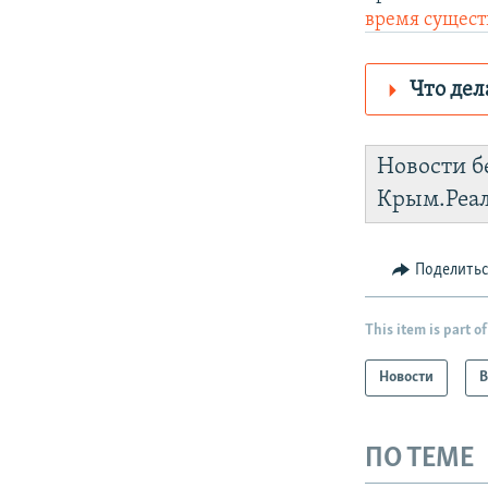
время сущест
Что дел
Роскомнадз
Новости б
https://d1g
Крым.Реа
установить
Поделить
This item is part of
Новости
В
ПО ТЕМЕ