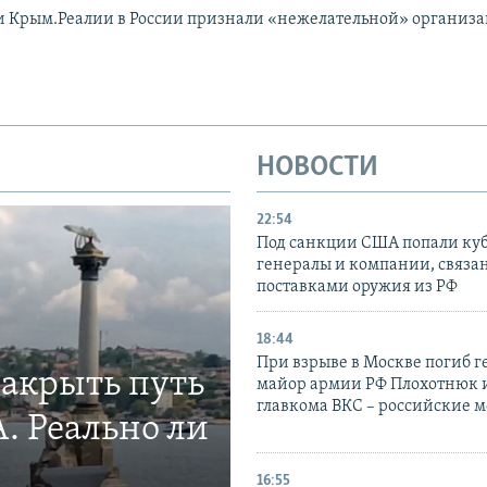
и Крым.Реалии в России признали «нежелательной» организ
НОВОСТИ
22:54
Под санкции США попали ку
генералы и компании, связа
поставками оружия из РФ
18:44
При взрыве в Москве погиб г
закрыть путь
майор армии РФ Плохотнюк и
главкома ВКС – российские 
. Реально ли
16:55