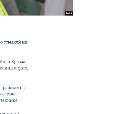
о ссылкой на
айона Крыма.
военным фото,
н работал на
составе
 технике.
ментарии