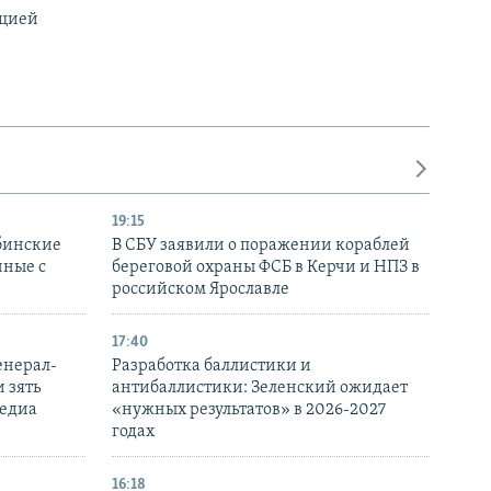
ацией
19:15
бинские
В СБУ заявили о поражении кораблей
нные с
береговой охраны ФСБ в Керчи и НПЗ в
российском Ярославле
17:40
енерал-
Разработка баллистики и
 зять
антибаллистики: Зеленский ожидает
медиа
«нужных результатов» в 2026-2027
годах
16:18