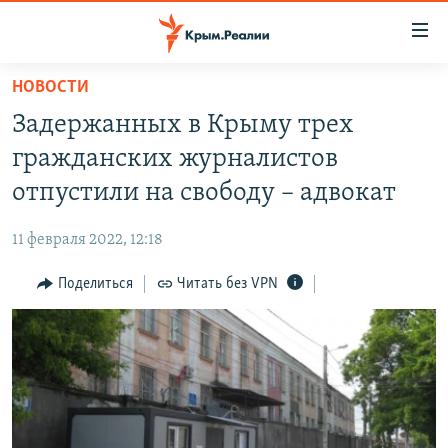
Доступность
ссылки
Вернуться
НОВОСТИ
к
НОВОСТИ
Задержанных в Крыму трех
основному
СПЕЦПРОЕКТЫ
содержанию
гражданских журналистов
ВОДА
Вернутся
ГРУЗ 200
отпустили на свободу – адвокат
к
ИСТОРИЯ
КАРТА ВОЕННЫХ ОБЪЕКТОВ КРЫМА
главной
11 февраля 2022, 12:18
ЕЩЕ
11 ЛЕТ ОККУПАЦИИ КРЫМА. 11 ИСТОРИЙ СОПРОТИВЛЕНИЯ
навигации
Вернутся
Поделиться
Читать без VPN
РАДІО СВОБОДА
ИНТЕРАКТИВ
к
КАК ОБОЙТИ БЛОКИРОВКУ
ИНФОГРАФИКА
поиску
ТЕЛЕПРОЕКТ КРЫМ.РЕАЛИИ
Українською
СОВЕТЫ ПРАВОЗАЩИТНИКОВ
Qırımtatar
ПРОПАВШИЕ БЕЗ ВЕСТИ