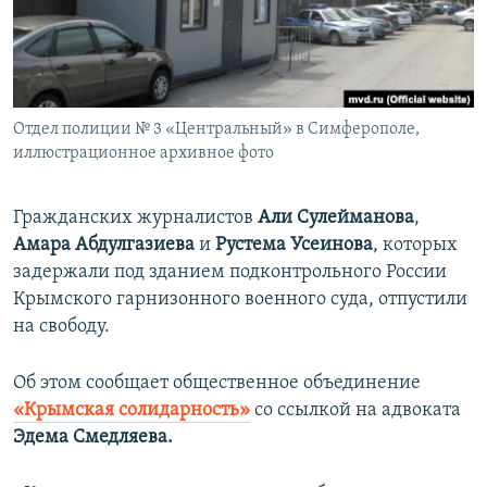
ПРИСОЕДИНЯЙТЕСЬ!
ПОБЕДИТЕЛЕЙ НЕ СУДЯТ?
КРЫМ.НЕПОКОРЕННЫЙ
ELIFBE
Отдел полиции № 3 «Центральный» в Симферополе,
УКРАИНСКАЯ ПРОБЛЕМА КРЫМА
иллюстрационное архивное фото
Все сайты RFE/RL
Гражданских журналистов
Али Сулейманова
,
Амара Абдулгазиева
и
Рустема Усеинова
, которых
задержали под зданием подконтрольного России
Крымского гарнизонного военного суда, отпустили
на свободу.
Об этом сообщает общественное объединение
«Крымская солидарность»
со ссылкой на адвоката
Эдема Смедляева.