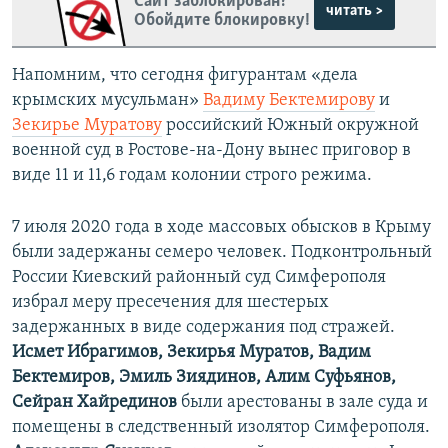
Сайт заблокирован?
читать >
Обойдите блокировку!
Напомним, что сегодня
фигурантам «дела
крымских мусульман»
Вадиму Бектемирову
и
Зекирье Муратову
российский Южный окружной
военной суд в Ростове-на-Дону вынес приговор в
виде 11 и 11,6 годам колонии строго режима.
7 июля 2020 года в ходе массовых обысков в Крыму
были задержаны семеро человек. Подконтрольный
России Киевский районный суд Симферополя
избрал меру пресечения для шестерых
задержанных в виде содержания под стражей.
Исмет Ибрагимов, Зекирья Муратов, Вадим
Бектемиров, Эмиль Зиядинов, Алим Суфьянов,
Сейран Хайрединов
были арестованы в зале суда и
помещены в следственный изолятор Симферополя.