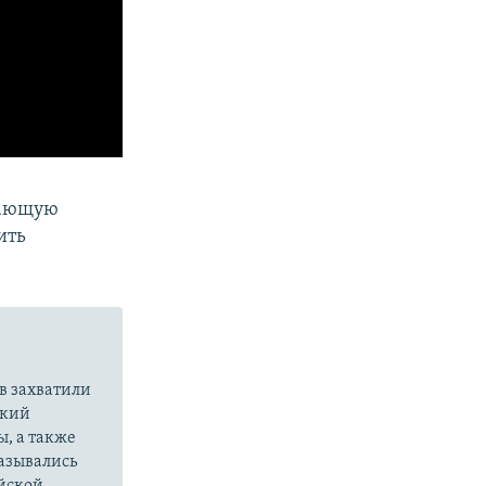
вающую
ить
в захватили
ский
ы, а также
казывались
йской