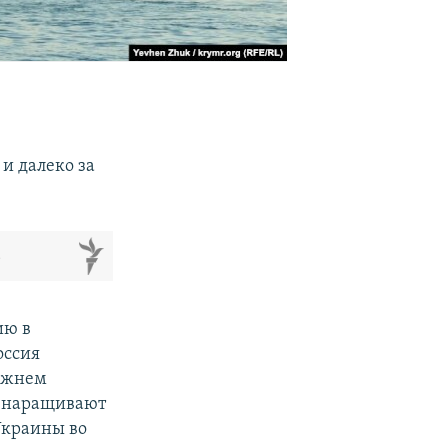
и далеко за
м
ию в
оссия
лижнем
 и наращивают
Украины во