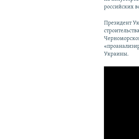
российских 
Президент У
строительств
Черноморског
«проанализир
Украины.