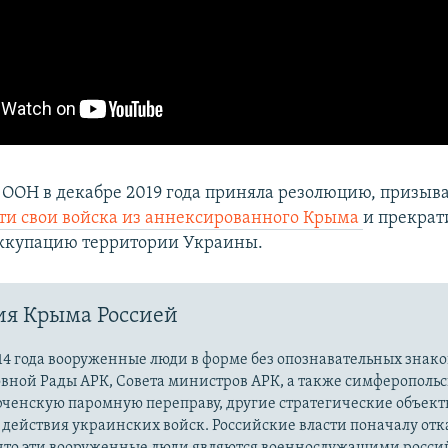
 ООН в декабре 2019 года приняла резолюцию, призы
ти свои войска из аннексированного Крыма
и прекрат
ккупацию территории Украины.
ия Крыма Россией
14 года вооруженные люди в форме без опознавательных знако
овной Рады АРК, Совета министров АРК, а также симферополь
рченскую паромную переправу, другие стратегические объект
действия украинских войск. Российские власти поначалу от
 что эти вооруженные люди являются военнослужащими росси