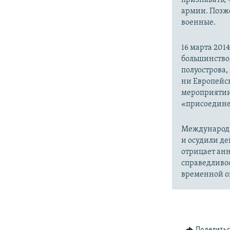
армии. Позже
военные.
16 марта 20
большинство
полуострова,
ни Европейск
мероприятии
«присоедине
Международн
и осудили де
отрицает анн
справедливо
временной ок
Поделить