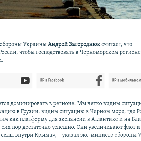
 обороны Украины
Андрей Загороднюк
считает, что
оссии, чтобы господствовать в Черноморском регионе 
и.
КР в Facebook
КР в мобильно
ется доминировать в регионе. Мы четко видим ситуац
туацию в Грузии, видим ситуацию в Черном море, где Р
рым как платформу для экспансии в Атлантике и на Б
до сих пор достаточно успешно. Они увеличивают флот
силы внутри Крыма», – указал экс-министр обороны 