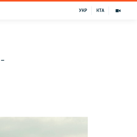
УКР
КТА
-