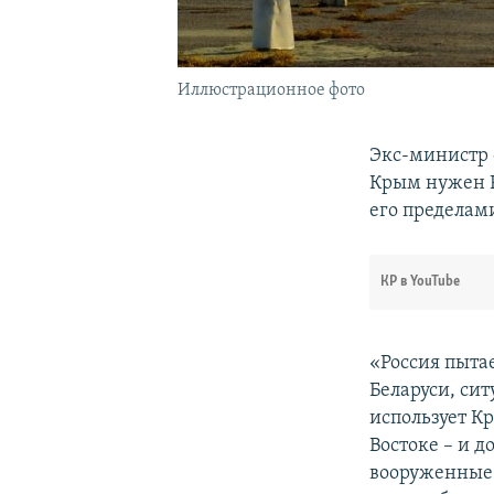
Иллюстрационное фото
Экс-министр
Крым нужен Р
его пределам
КР в YouTube
«Россия пыта
Беларуси, си
использует К
Востоке – и 
вооруженные 