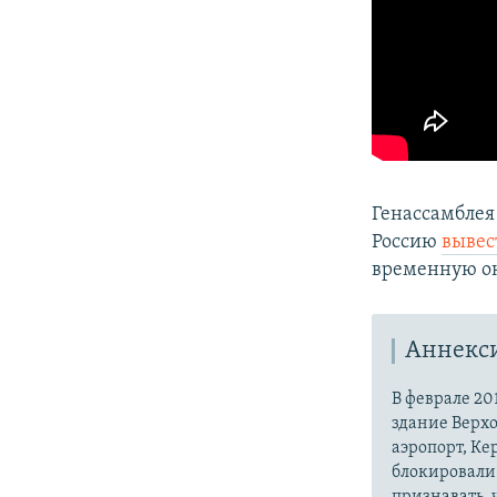
Генассамблея
Россию
вывес
временную о
Аннекс
В феврале 20
здание Верх
аэропорт, Ке
блокировали 
признавать,