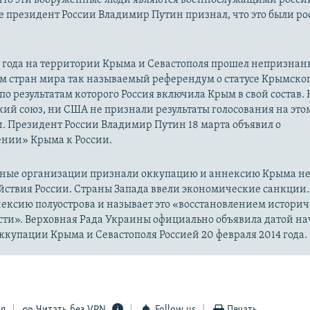
 президент России Владимир Путин признал, что это были р
14 года на территории Крыма и Севастополя прошел непризна
м стран мира так называемый референдум о статусе Крымско
 по результатам которого Россия включила Крым в свой состав.
ий союз, ни США не признали результаты голосования на это
. Президент России Владимир Путин 18 марта объявил о
нии» Крыма к России.
ые организации признали оккупацию и аннексию Крыма н
йствия России. Страны Запада ввели экономические санкции.
ексию полуострова и называет это «восстановлением истори
сти». Верховная Рада Украины официально объявила датой на
купации Крыма и Севастополя Россией 20 февраля 2014 года.
ся
Читать без VPN
Follow us
Печать