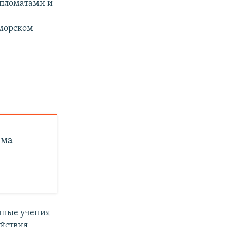
пломатами и
оморском
ыма
енные учения
ействия