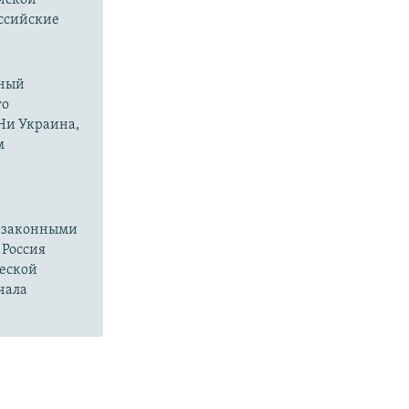
оссийские
нный
го
 Ни Украина,
м
езаконными
 Россия
ческой
чала