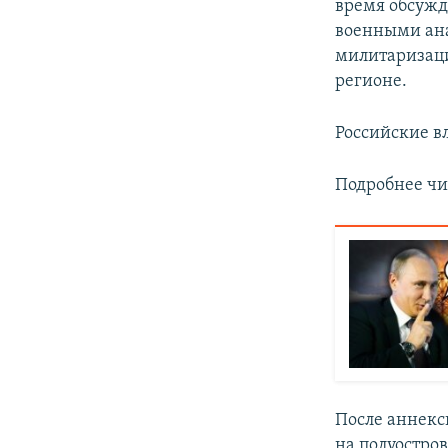
время обсуж
военными ан
милитаризаци
регионе.
Российские в
Подробнее чи
После аннекс
на полуостро