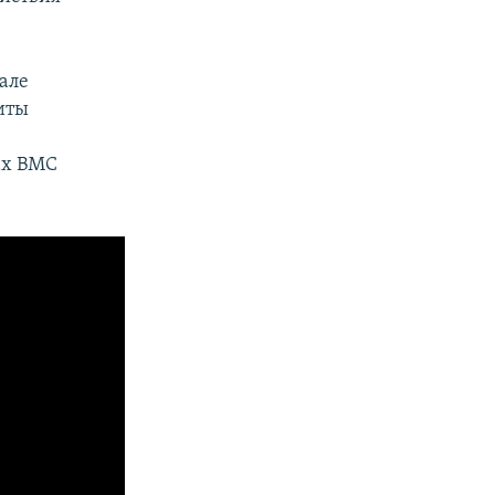
але
иты
ах ВМС