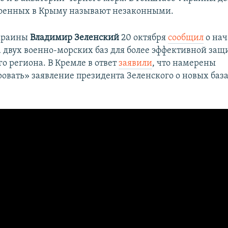
военных в Крыму называют незаконными.
краины
Владимир Зеленский
20 октября
сообщил
о нач
а двух военно-морских баз для более эффективной защ
о региона. В Кремле в ответ
заявили
, что намерены
овать» заявление президента Зеленского о новых баз