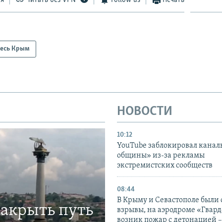
есь Крым
НОВОСТИ
10:12
YouTube заблокировал канал
общины» из-за рекламы
экстремистских сообществ
08:44
В Крыму и Севастополе были
закрыть путь
взрывы, на аэродроме «Гвар
возник пожар с детонацией 