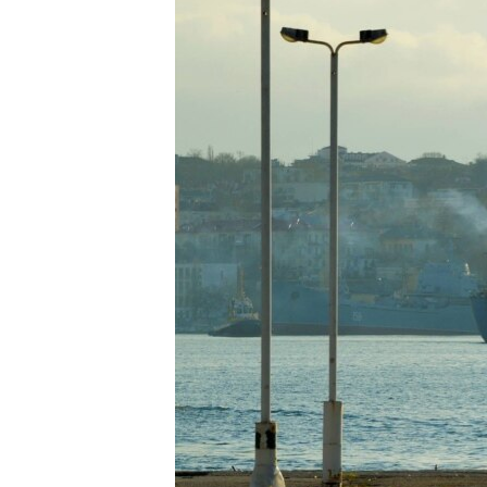
ПОБЕДИТЕЛЕЙ НЕ СУДЯТ?
КРЫМ.НЕПОКОРЕННЫЙ
ELIFBE
УКРАИНСКАЯ ПРОБЛЕМА КРЫМА