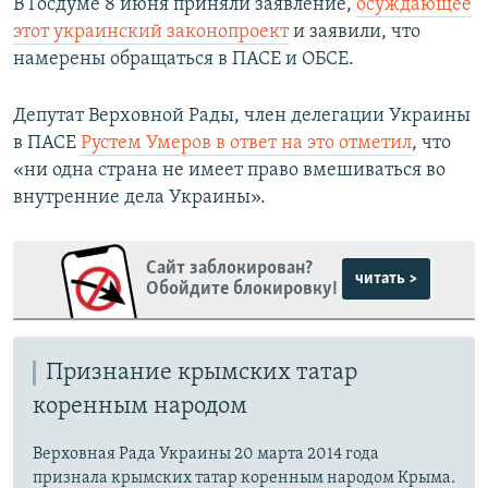
В Госдуме 8 июня приняли заявление,
осуждающее
этот украинский законопроект
и заявили, что
720p
720p
1080p
намерены обращаться в ПАСЕ и ОБСЕ.
1080p
Депутат Верховной Рады, член делегации Украины
в ПАСЕ
Рустем Умеров в ответ на это отметил
, что
«ни одна страна не имеет право вмешиваться во
внутренние дела Украины»​.
Сайт заблокирован?
читать >
Обойдите блокировку!
Признание крымских татар
коренным народом
Верховная Рада Украины 20 марта 2014 года
признала крымских татар коренным народом Крыма.