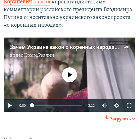
Кориневич
назвал
«пропагандистским»
комментарий российского президента Владимира
Путина относительно украинского законопроекта
«о коренных народах».
Зачем Украине закон о коренных народах (видео)
видео
Крым.Реалии
No media source currently available
Auto
0:00
3:12
240p
Загрузить
360p
Auto
240p
360p
480p
480p