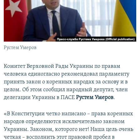
ПРИСОЕДИНЯЙТЕСЬ!
ПОБЕДИТЕЛЕЙ НЕ СУДЯТ?
КРЫМ.НЕПОКОРЕННЫЙ
ELIFBE
УКРАИНСКАЯ ПРОБЛЕМА КРЫМА
Все сайты RFE/RL
Рустем Умеров
Комитет Верховной Рады Украины по правам
человека единогласно рекомендовал парламенту
принять закон о коренных народах за основу и в
целом. Об этом сообщил народный депутат, член
делегации Украины в ПАСЕ
Рустем Умеров
.
«В Конституции четко написано – права коренных
народов определяются исключительно законом
Украины. Законом, которого нет! Наша цель очень
четкая – восполнить этот правовой пробел в