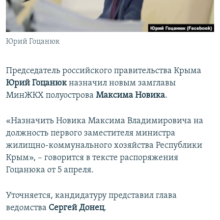
ПРИСОЕДИНЯЙТЕСЬ!
ПОБЕДИТЕЛЕЙ НЕ СУДЯТ?
КРЫМ.НЕПОКОРЕННЫЙ
Юрий Гоцанюк
ELIFBE
УКРАИНСКАЯ ПРОБЛЕМА КРЫМА
Председатель российского правительства Крыма
Все сайты RFE/RL
Юрий Гоцанюк
назначил новым замглавы
МинЖКХ полуострова
Максима Новика
.
«Назначить Новика Максима Владимировича на
должность первого заместителя министра
жилищно-коммунального хозяйства Республики
Крым», – говорится в тексте распоряжения
Гоцанюка от 5 апреля.
Уточняется, кандидатуру представил глава
ведомства
Сергей Донец
.