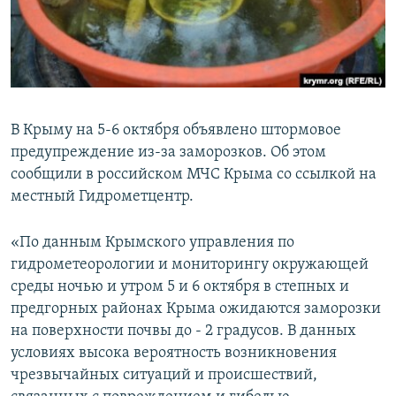
ПРИСОЕДИНЯЙТЕСЬ!
ПОБЕДИТЕЛЕЙ НЕ СУДЯТ?
КРЫМ.НЕПОКОРЕННЫЙ
ELIFBE
УКРАИНСКАЯ ПРОБЛЕМА КРЫМА
В Крыму на 5-6 октября объявлено штормовое
Все сайты RFE/RL
предупреждение из-за заморозков. Об этом
сообщили в российском МЧС Крыма со ссылкой на
местный Гидрометцентр.
«По данным Крымского управления по
гидрометеорологии и мониторингу окружающей
среды ночью и утром 5 и 6 октября в степных и
предгорных районах Крыма ожидаются заморозки
на поверхности почвы до - 2 градусов. В данных
условиях высока вероятность возникновения
чрезвычайных ситуаций и происшествий,