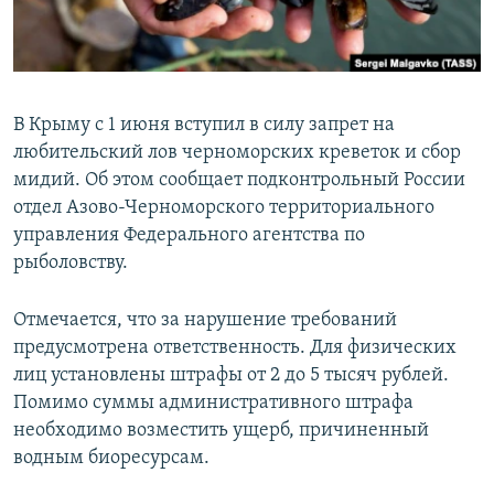
ПРИСОЕДИНЯЙТЕСЬ!
ПОБЕДИТЕЛЕЙ НЕ СУДЯТ?
КРЫМ.НЕПОКОРЕННЫЙ
ELIFBE
В Крыму с 1 июня вступил в силу запрет на
УКРАИНСКАЯ ПРОБЛЕМА КРЫМА
любительский лов черноморских креветок и сбор
Все сайты RFE/RL
мидий. Об этом сообщает подконтрольный России
отдел Азово-Черноморского территориального
управления Федерального агентства по
рыболовству.
Отмечается, что за нарушение требований
предусмотрена ответственность. Для физических
лиц установлены штрафы от 2 до 5 тысяч рублей.
Помимо суммы административного штрафа
необходимо возместить ущерб, причиненный
водным биоресурсам.