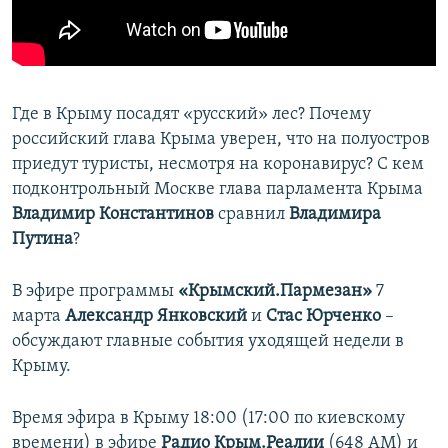
ПРИСОЕДИНЯЙТЕСЬ!
ПОБЕДИТЕЛЕЙ НЕ СУДЯТ?
КРЫМ.НЕПОКОРЕННЫЙ
ELIFBE
Где в Крыму посадят «русский» лес? Почему
УКРАИНСКАЯ ПРОБЛЕМА КРЫМА
российский глава Крыма уверен, что на полуостров
Все сайты RFE/RL
приедут туристы, несмотря на коронавирус? С кем
подконтрольный Москве глава парламента Крыма
Владимир Константинов
сравнил
Владимира
Путина
?
В эфире программы
«Крымский.Пармезан»
7
марта
Александр Янковский
и
Стас Юрченко
–
обсуждают главные события уходящей недели в
Крыму.
Время эфира в Крыму 18:00 (17:00 по киевскому
времени) в эфире
Радио Крым.Реалии
(648 АМ) и