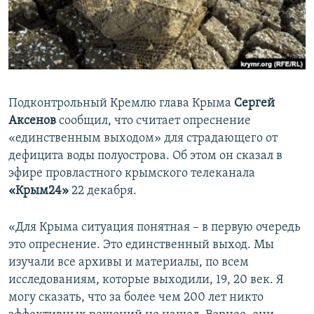
ПРИСОЕДИНЯЙТЕСЬ!
ПОБЕДИТЕЛЕЙ НЕ СУДЯТ?
КРЫМ.НЕПОКОРЕННЫЙ
ELIFBE
УКРАИНСКАЯ ПРОБЛЕМА КРЫМА
Подконтрольный Кремлю глава Крыма
Сергей
Все сайты RFE/RL
Аксенов
сообщил, что считает опреснение
«единственным выходом» для страдающего от
дефицита воды полуострова. Об этом он сказал в
эфире провластного крымского телеканала
«Крым24»
22 декабря.
«Для Крыма ситуация понятная – в первую очередь
это опреснение. Это единственный выход. Мы
изучали все архивы и материалы, по всем
исследованиям, которые выходили, 19, 20 век. Я
могу сказать, что за более чем 200 лет никто