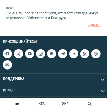
10:45
СМИ: В Wildberries сообщили, что часть складов могут
перенести в Узбекистан и Беларусь
БОЛЬШЕ
ПРИСОЕДИНЯЙТЕСЬ!
ПОДДЕРЖКА
ИНФО
UTC+3
Copyright Крым.Реалии, 2026 | Все права защищены.
КТА
УКР