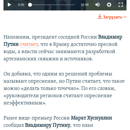
Auto
0:00
10:48
240p
Загрузить
360p
Auto
240p
360p
480p
480p
Напомним, президент соседней России
Владимир
Путин
считает
, что в Крыму достаточно пресной
720p
720p
1080p
воды, а власти сейчас занимаются разработкой
1080p
артезианских скважин и источников.
Он добавил, что одним из решений проблемы
называют опреснение, но Путин считает, что такое
можно «делать только точечно». По его словам,
«руководители регионов считают опреснение
неэффективным».
Ранее вице-премьер России
Марат Хуснуллин
сообщил
Владимиру Путину
, что план