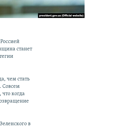
 Россией
онщина станет
атегии
а, чем стать
. Совсем
 что когда
возвращение
Зеленского в