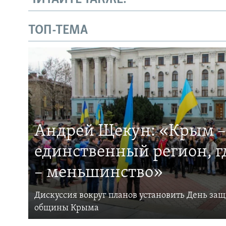
ТОП-ТЕМА
Андрей Щекун: «Крым –
единственный регион, 
– меньшинство»
Дискуссия вокруг планов установить День за
общины Крыма