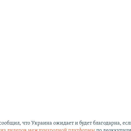
сообщил, что Украина ожидает и будет благодарна, ес
 из лидеров международной платформы
по деоккупац