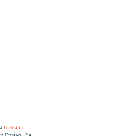
ли
Польша
ии Крыма. Он