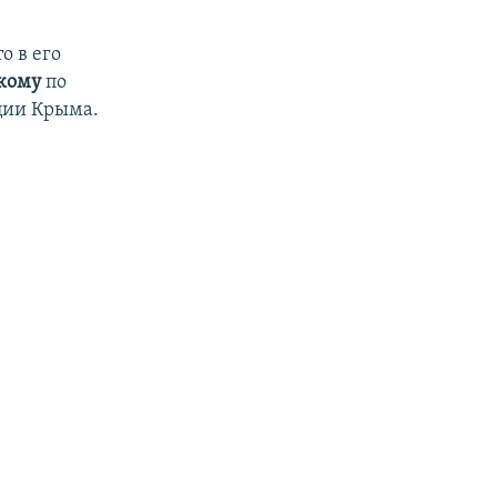
то в его
скому
по
ции Крыма.