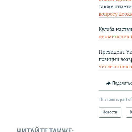
также отметил
вопросу деок
Кулеба наста
от «минских 
Президент У
позиции возв
числе аннекс
Поделить
This item is part of
Новости
В
ЧИТАЙТЕ ТАКЖЕ: