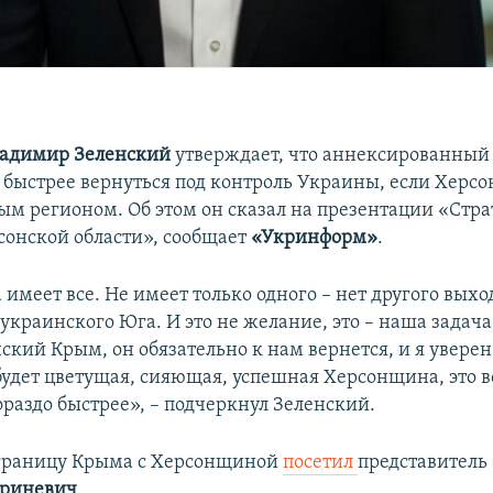
адимир Зеленский
утверждает, что аннексированный
быстрее вернуться под контроль Украины, если Херс
ым регионом. Об этом он сказал на презентации «Стр
сонской области», сообщает
«Укринформ»
.
меет все. Не имеет только одного – нет другого выход
украинского Юга. И это не желание, это – наша задача
кий Крым, он обязательно к нам вернется, и я уверен,
будет цветущая, сияющая, успешная Херсонщина, это 
ораздо быстрее», – подчеркнул Зеленский.
границу Крыма с Херсонщиной
посетил
представитель 
ориневич
.