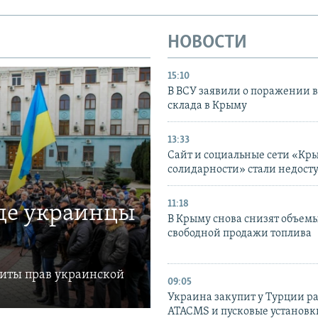
НОВОСТИ
15:10
В ВСУ заявили о поражении 
склада в Крыму
13:33
Сайт и социальные сети «Кр
солидарности» стали недост
11:18
где украинцы
В Крыму снова снизят объем
свободной продажи топлива
щиты прав украинской
09:05
Украина закупит у Турции р
ATACMS и пусковые установ