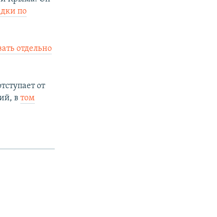
дки по
ать отдельно
отступает от
ий, в
том