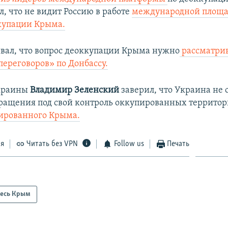
, что не видит Россию в работе
международной площа
купации Крыма.
ивал, что вопрос деоккупации Крыма нужно
рассматрив
переговоров» по Донбассу.
краины
Владимир Зеленский
заверил, что Украина не 
ращения под свой контроль оккупированных территор
ированного Крыма.
ся
Читать без VPN
Follow us
Печать
есь Крым