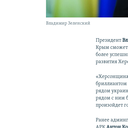
Владимир Зеленский
Президент
Вл
Крым сможет 
более успешн
развития Хер
«Херсонщина и
бриллиантом 
рядом украинс
рядом с ним 
произойдет г
Ранее админ
АРК
Антон К