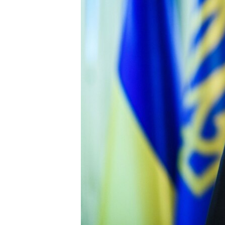
ПОБЕДИТЕЛЕЙ НЕ СУДЯТ?
КРЫМ.НЕПОКОРЕННЫЙ
ELIFBE
УКРАИНСКАЯ ПРОБЛЕМА КРЫМА