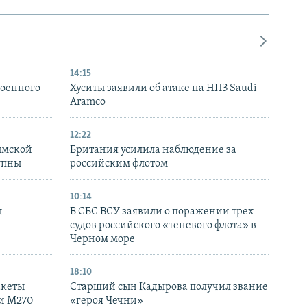
14:15
военного
Хуситы заявили об атаке на НПЗ Saudi
Aramco
12:22
ымской
Британия усилила наблюдение за
упны
российским флотом
10:14
ы
В СБС ВСУ заявили о поражении трех
судов российского «теневого флота» в
Черном море
18:10
акеты
Старший сын Кадырова получил звание
ки M270
«героя Чечни»