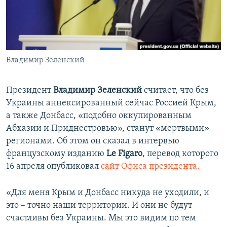
ПРИСОЕДИНЯЙТЕСЬ!
ПОБЕДИТЕЛЕЙ НЕ СУДЯТ?
КРЫМ.НЕПОКОРЕННЫЙ
ELIFBE
Владимир Зеленский
УКРАИНСКАЯ ПРОБЛЕМА КРЫМА
Все сайты RFE/RL
Президент
Владимир Зеленский
считает, что без
Украины аннексированный сейчас Россией Крым,
а также Донбасс, «подобно оккупированным
Абхазии и Приднестровью», станут «мертвыми»
регионами. Об этом он сказал в интервью
французскому изданию
Le Figaro
, перевод которого
16 апреля опубликовал
сайт
Офиса президента.
«Для меня Крым и Донбасс никуда не уходили, и
это – точно наши территории. И они не будут
счастливы без Украины. Мы это видим по тем