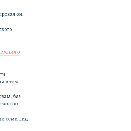
ировал он.
ского
помнил о
ти
ли в том
овам, без
озможно.
ии семи лиц