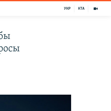
УКР
КТА
 бы
росы