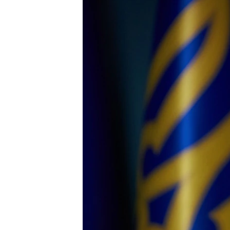
ПОБЕДИТЕЛЕЙ НЕ СУДЯТ?
КРЫМ.НЕПОКОРЕННЫЙ
ELIFBE
УКРАИНСКАЯ ПРОБЛЕМА КРЫМА