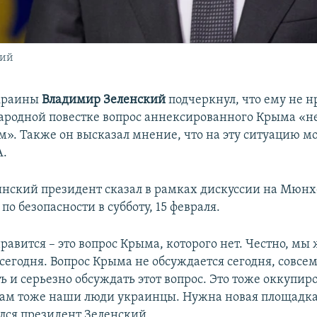
кий
краины
Владимир Зеленский
подчеркнул, что ему не нр
ародной повестке вопрос аннексированного Крыма «н
м». Также он высказал мнение, что на эту ситуацию м
А.
инский президент сказал в рамках дискуссии на Мюн
о безопасности в субботу, 15 февраля.
равится – это вопрос Крыма, которого нет. Честно, мы
егодня. Вопрос Крыма не обсуждается сегодня, совсем,
ь и серьезно обсуждать этот вопрос. Это тоже оккупи
там тоже наши люди украинцы. Нужна новая площадка?
лся президент Зеленский.