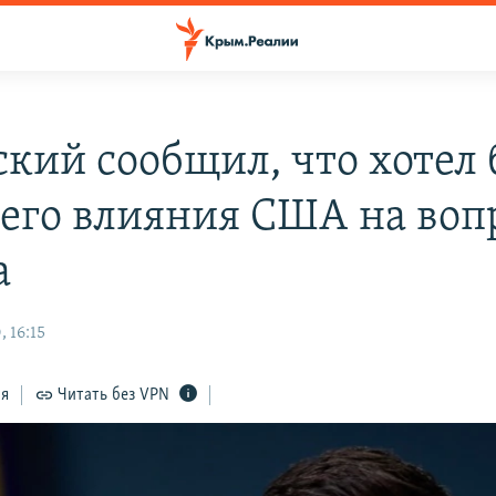
ский сообщил, что хотел
его влияния США на воп
а
 16:15
ся
Читать без VPN