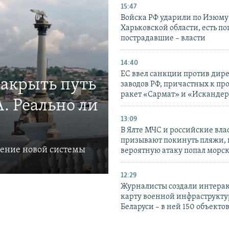
15:47
Войска РФ ударили по Изюму
Харьковской области, есть п
пострадавшие – власти
14:40
ЕС ввел санкции против дир
закрыть путь
заводов РФ, причастных к пр
ракет «Сармат» и «Исканде
. Реально ли
13:09
В Ялте МЧС и российские вла
призывают покинуть пляжи, 
ление новой системы
вероятную атаку попал морс
12:29
Журналисты создали интера
карту военной инфраструкт
Беларуси – в ней 150 объекто