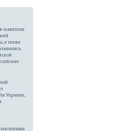
в захватили
ский
ы, а также
казывались
йской
оссийские
нный
го
 Ни Украина,
м
езаконными