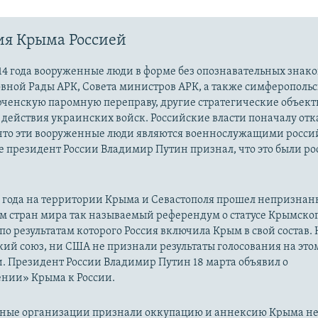
ия Крыма Россией
14 года вооруженные люди в форме без опознавательных знако
овной Рады АРК, Совета министров АРК, а также симферополь
рченскую паромную переправу, другие стратегические объект
действия украинских войск. Российские власти поначалу от
 что эти вооруженные люди являются военнослужащими росси
 президент России Владимир Путин признал, что это были р
14 года на территории Крыма и Севастополя прошел непризна
м стран мира так называемый референдум о статусе Крымско
 по результатам которого Россия включила Крым в свой состав.
ий союз, ни США не признали результаты голосования на это
. Президент России Владимир Путин 18 марта объявил о
нии» Крыма к России.
ые организации признали оккупацию и аннексию Крыма н