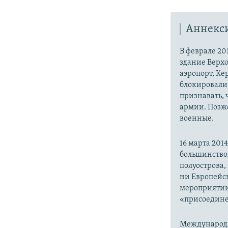
Аннекс
В феврале 20
здание Верх
аэропорт, Ке
блокировали 
признавать,
армии. Позже
военные.
16 марта 20
большинство
полуострова,
ни Европейск
мероприятии
«присоедине
Международн