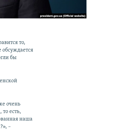
авится то,
е обсуждается
огли бы
хенской
 же очень
 то есть,
рованная наша
», –