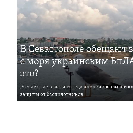
В Севастополе обещают 
с моря украинским БпЛА
это?
Российские власти города анонсировали появ
защиты от беспилотников