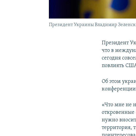
Президент Украины Владимир Зеленс
Президент У
что в междун
сегодня совсе
повлиять СШ
Об этом укра
конференции п
«Что мне не н
откровенные с
нужно вносит
территория, 
поинтересова