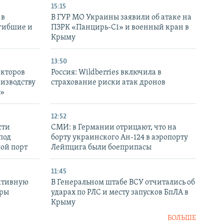
15:15
 в
В ГУР МО Украины заявили об атаке на
огибшие и
ПЗРК «Панцирь-С1» и военный кран в
Крыму
13:50
екторов
Россия: Wildberries включила в
оизводству
страхование риски атак дронов
р»
12:52
сти
СМИ: в Германии отрицают, что на
под
борту украинского Ан-124 в аэропорту
кой порт
Лейпцига были боеприпасы
11:45
ктивную
В Генеральном штабе ВСУ отчитались об
уры
ударах по РЛС и месту запусков БпЛА в
в
Крыму
БОЛЬШЕ