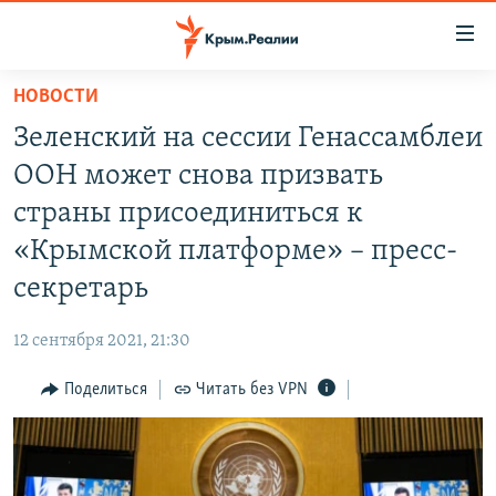
Доступность
ссылки
Вернуться
НОВОСТИ
к
НОВОСТИ
Зеленский на сессии Генассамблеи
основному
СПЕЦПРОЕКТЫ
содержанию
ООН может снова призвать
ВОДА
Вернутся
ГРУЗ 200
страны присоединиться к
к
ИСТОРИЯ
КАРТА ВОЕННЫХ ОБЪЕКТОВ КРЫМА
«Крымской платформе» – пресс-
главной
ЕЩЕ
11 ЛЕТ ОККУПАЦИИ КРЫМА. 11 ИСТОРИЙ СОПРОТИВЛЕНИЯ
навигации
секретарь
Вернутся
РАДІО СВОБОДА
ИНТЕРАКТИВ
к
12 сентября 2021, 21:30
КАК ОБОЙТИ БЛОКИРОВКУ
ИНФОГРАФИКА
поиску
Поделиться
Читать без VPN
ТЕЛЕПРОЕКТ КРЫМ.РЕАЛИИ
Українською
СОВЕТЫ ПРАВОЗАЩИТНИКОВ
Qırımtatar
ПРОПАВШИЕ БЕЗ ВЕСТИ