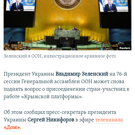
ПРИСОЕДИНЯЙТЕСЬ!
ПОБЕДИТЕЛЕЙ НЕ СУДЯТ?
КРЫМ.НЕПОКОРЕННЫЙ
ELIFBE
УКРАИНСКАЯ ПРОБЛЕМА КРЫМА
Все сайты RFE/RL
Зеленский в ООН, иллюстрационное архивное фото
Президент Украины
Владимир Зеленский
на 76-й
сессии Генеральной ассамблеи ООН может снова
поднять вопрос о присоединении стран-участниц к
работе «Крымской платформы».
Об этом сообщил пресс-секретарь президента
Украины
Сергей Никифоров
в эфире
телеканала
«Дом».