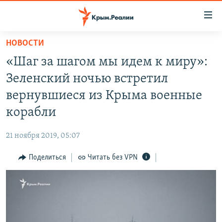
Доступность
ссылки
Вернуться
НОВОСТИ
к
НОВОСТИ
«Шаг за шагом мы идем к миру»:
основному
СПЕЦПРОЕКТЫ
содержанию
Зеленский ночью встретил
ВОДА
Вернутся
ГРУЗ 200
вернувшиеся из Крыма военные
к
ИСТОРИЯ
КАРТА ВОЕННЫХ ОБЪЕКТОВ КРЫМА
корабли
главной
ЕЩЕ
11 ЛЕТ ОККУПАЦИИ КРЫМА. 11 ИСТОРИЙ СОПРОТИВЛЕНИЯ
навигации
21 ноября 2019, 05:07
Вернутся
РАДІО СВОБОДА
ИНТЕРАКТИВ
к
Поделиться
Читать без VPN
КАК ОБОЙТИ БЛОКИРОВКУ
ИНФОГРАФИКА
поиску
ТЕЛЕПРОЕКТ КРЫМ.РЕАЛИИ
Українською
СОВЕТЫ ПРАВОЗАЩИТНИКОВ
Qırımtatar
ПРОПАВШИЕ БЕЗ ВЕСТИ