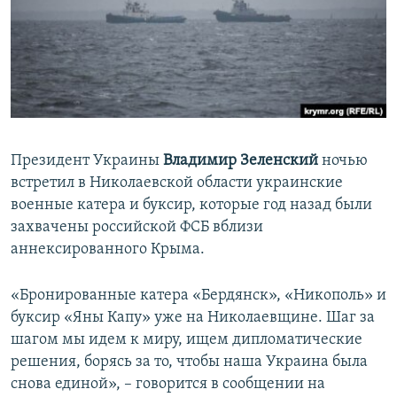
ПРИСОЕДИНЯЙТЕСЬ!
ПОБЕДИТЕЛЕЙ НЕ СУДЯТ?
КРЫМ.НЕПОКОРЕННЫЙ
ELIFBE
УКРАИНСКАЯ ПРОБЛЕМА КРЫМА
Все сайты RFE/RL
Президент Украины
Владимир Зеленский
ночью
встретил в Николаевской области украинские
военные катера и буксир, которые год назад были
захвачены российской ФСБ вблизи
аннексированного Крыма.
«Бронированные катера «Бердянск», «Никополь» и
буксир «Яны Капу» уже на Николаевщине. Шаг за
шагом мы идем к миру, ищем дипломатические
решения, борясь за то, чтобы наша Украина была
снова единой», – говорится в сообщении на