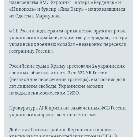
плавсредства ВМС Украины – катера «Бердянск» и
«Никополь» и буксир «Яны Капу» – направлявшиеся
из Одессы в Мариуполь.
ФСБ России подтвердила применение оружия против
украинских кораблей, ведомство утверждало, что три
украинских военных корабля «незаконно пересекли
госграницу России».
Российские суды в Крыму арестовали 24 украинских
военных, обвинив их по ч. 3 ст. 322 УК России
(незаконное пересечение границы), им грозило до 6
лет лишения свободы. Украинские моряки
находились в московском СИЗО.
Прокуратура АРК признала захваченных ФСБ России
украинских моряков военнопленными.
Действия России в районе Керченского пролива
критиковали в ряде европейских стран и США. В