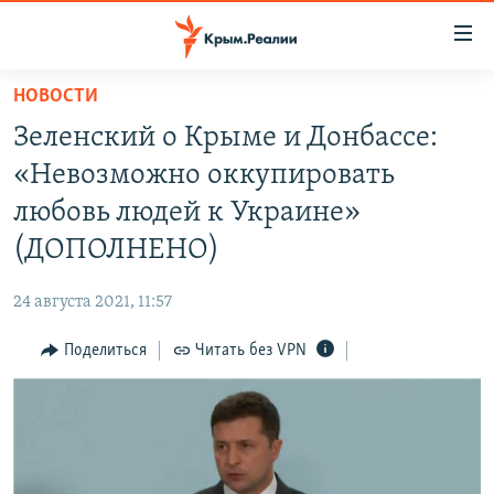
Доступность
ссылки
Вернуться
НОВОСТИ
к
НОВОСТИ
Зеленский о Крыме и Донбассе:
основному
СПЕЦПРОЕКТЫ
содержанию
«Невозможно оккупировать
ВОДА
Вернутся
ГРУЗ 200
любовь людей к Украине»
к
ИСТОРИЯ
КАРТА ВОЕННЫХ ОБЪЕКТОВ КРЫМА
(ДОПОЛНЕНО)
главной
ЕЩЕ
11 ЛЕТ ОККУПАЦИИ КРЫМА. 11 ИСТОРИЙ СОПРОТИВЛЕНИЯ
навигации
24 августа 2021, 11:57
Вернутся
РАДІО СВОБОДА
ИНТЕРАКТИВ
к
Поделиться
Читать без VPN
КАК ОБОЙТИ БЛОКИРОВКУ
ИНФОГРАФИКА
поиску
ТЕЛЕПРОЕКТ КРЫМ.РЕАЛИИ
Українською
СОВЕТЫ ПРАВОЗАЩИТНИКОВ
Qırımtatar
ПРОПАВШИЕ БЕЗ ВЕСТИ