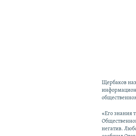
Щербаков наз
информационн
общественном
«Его знания 
Общественног
негатив. Люб