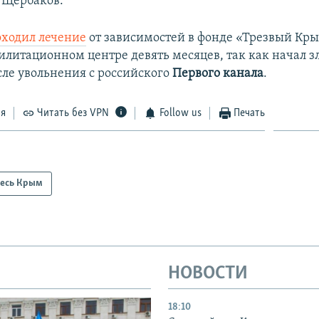
 Щербаков.
оходил лечение
от зависимостей в фонде «Трезвый Кры
билитационном центре девять месяцев, так как начал з
сле увольнения с российского
Первого канала
.
ся
Читать без VPN
Follow us
Печать
есь Крым
НОВОСТИ
18:10