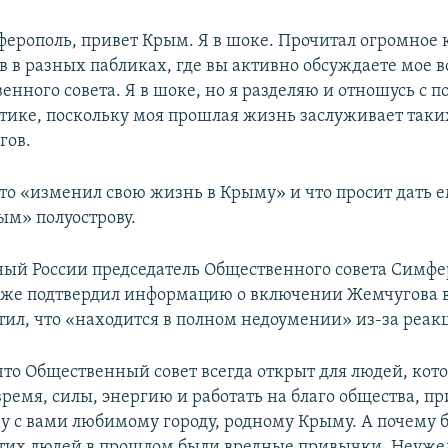
ерополь, привет Крым. Я в шоке. Прочитал огромное 
 в разных пабликах, где вы активно обсуждаете мое в
енного совета. Я в шоке, но я разделяю и отношусь с 
тике, поскольку моя прошлая жизнь заслуживает таких
гов.
что «изменил свою жизнь в Крыму» и что просит дать 
ым» полуострову.
ый России председатель Общественного совета Симф
кже подтвердил информацию о включении Жемчугова в
тил, что
«находится в полном недоумении» из-за реакц
что Общественный совет всегда открыт для людей, кот
время, силы, энергию и работать на благо общества, п
у с вами любимому городу, родному Крыму. А почему б
этих людей в прошлом были вредные привычки. Неуже