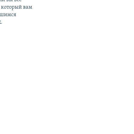
а который вам
ившимся
k
.