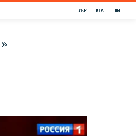
УКР
КТА
2»