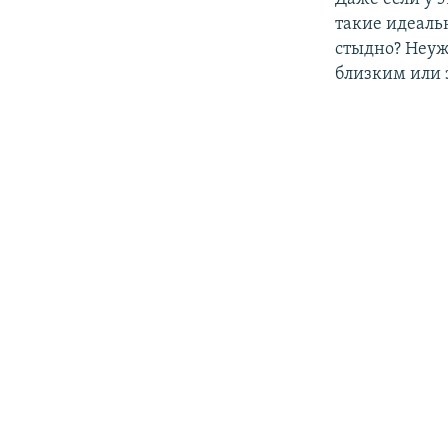
такие идеальн
стыдно? Неуж
близким или 