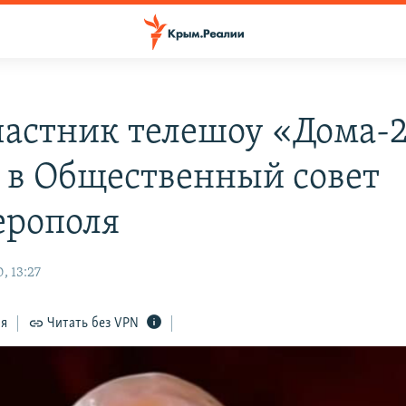
частник телешоу «Дома-
 в Общественный совет
рополя
, 13:27
ся
Читать без VPN