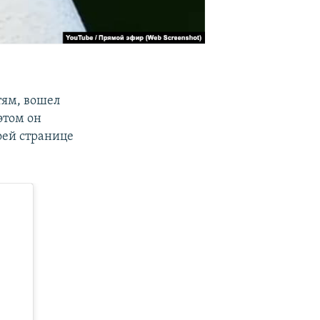
тям, вошел
 этом он
оей странице