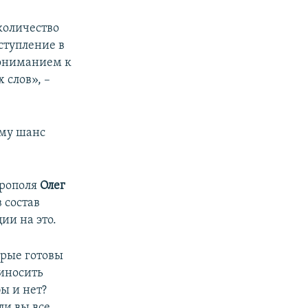
количество
ступление в
пониманием к
 слов», –
ему шанс
ерополя
Олег
 состав
ии на это.
орые готовы
риносить
ы и нет?
ли вы все