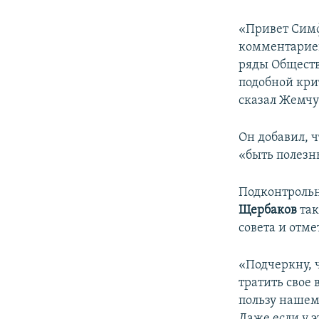
«Привет Симф
комментариев
ряды Обществ
подобной кри
сказал Жемчу
Он добавил, 
«быть полезн
Подконтрольн
Щербаков
та
совета и отме
«Подчеркну, 
тратить свое 
пользу нашем
Даже если у 