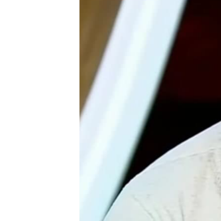
ПОБЕДИТЕЛЕЙ НЕ СУДЯТ?
КРЫМ.НЕПОКОРЕННЫЙ
ELIFBE
УКРАИНСКАЯ ПРОБЛЕМА КРЫМА