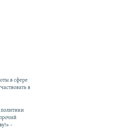
оты в сфере
частвовать в
 политики
 прочий
у!» –