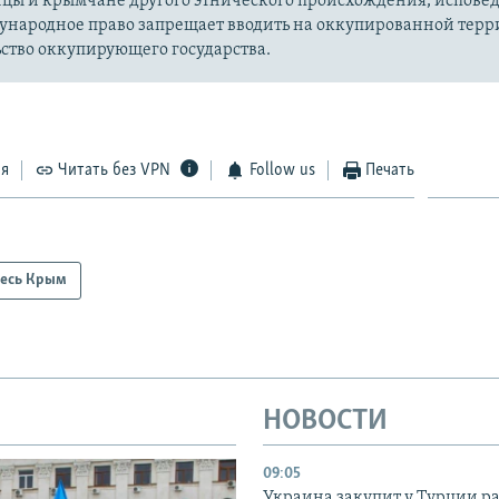
цы и крымчане другого этнического происхождения, испов
ународное право запрещает вводить на оккупированной тер
ство оккупирующего государства.
ся
Читать без VPN
Follow us
Печать
есь Крым
НОВОСТИ
09:05
Украина закупит у Турции р