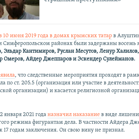
в 10 июня 2019 года в домах крымских татар
в Алушти
и Симферопольском районах были задержаны восемь
в, Эльдар Кантимиров, Руслан Месутов, Ленур Халилов,
р Омеров, Айдер Джеппаров и Эскендер Сулейманов.
аявила
, что следственные мероприятия проходят в рам
ла по ст. 205.5 (организация или участие в деятельнос
ской организации) и касается религиозной организац
12 января 2021 года
назначил наказание
в виде лишени
гого режима фигурантам дела. В частности Айдера Дж
к 17 годам заключения. Он свою вину не признал.