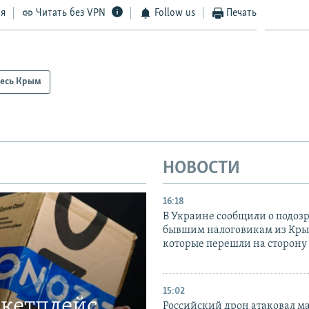
ся
Читать без VPN
Follow us
Печать
есь Крым
НОВОСТИ
16:18
В Украине сообщили о подоз
бывшим налоговикам из Кры
которые перешли на сторону
15:02
ркетплейс
Российский дрон атаковал м