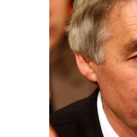
ПОБЕДИТЕЛЕЙ НЕ СУДЯТ?
КРЫМ.НЕПОКОРЕННЫЙ
ELIFBE
УКРАИНСКАЯ ПРОБЛЕМА КРЫМА