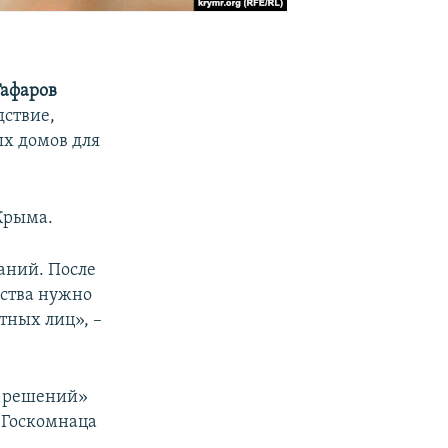
Гафаров
дствие,
ых домов для
Крыма.
аний. После
ьства нужно
тных лиц», –
х решений»
 Госкомнаца