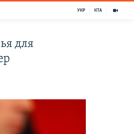
УКР
КТА
ья для
ер