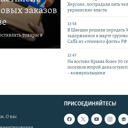
Херсоне, пострадали пять чел
овых заказов
украинские власти
ве
13:58
В Швеции решили передать 
ставлять товары в
задержанное в марте грузово
Caffa из «теневого флота» РФ
12:47
На востоке Крыма более 30 се
поселков второй день остаютс
– коммунальщики
ПРИСОЕДИНЯЙТЕСЬ!
и. О нас
омментирования