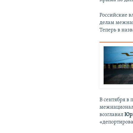
Российские в
делам межна
Теперь в наз
В сентября в
межнационал
возглавил
Юри
«депортиров