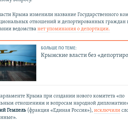
ласти Крыма изменили название Государственного ком
циональных отношений и депортированных граждан п
вании ведомства
нет упоминания о депортации.
БОЛЬШЕ ПО ТЕМЕ:
Крымские власти без «депортир
 парламенте Крыма при создании нового комитета «по
ьным отношениям и вопросам народной дипломатии»
й Гемпель
(фракция «Единая Россия»),
исключили
сл
анные».