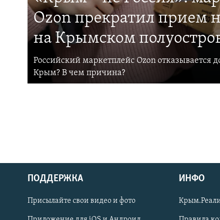
Ozon прекратил прием н
на Крымском полуостро
Российский маркетплейс Ozon отказывается до
Крым? В чем причина?
ПОДДЕРЖКА
ИНФО
Українською
Присылайте свои видео и фото
Крым.Реали
Qırımtatar
Приложение для iOS и Андроид
Правила к