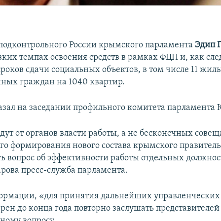
подконтрольного России крымского парламента
Эдип 
ких темпах освоения средств в рамках ФЦП и, как сле
сроков сдачи социальных объектов, в том числе 11 жил
ных граждан на 1040 квартир.
казал на заседании профильного комитета парламента 
ут от органов власти работы, а не бесконечных совещ
го формирования нового состава крымского правител
ть вопрос об эффективности работы отдельных должнос
арова пресс-служба парламента.
ормации, «для принятия дальнейших управленчески
рен до конца года повторно заслушать представителей
ному вопросу.