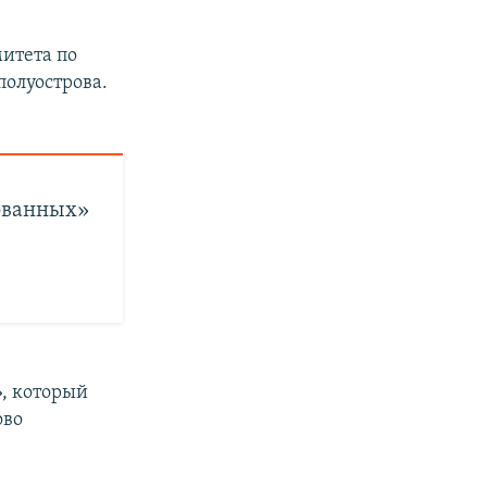
итета по
олуострова.
ованных»
, который
ово