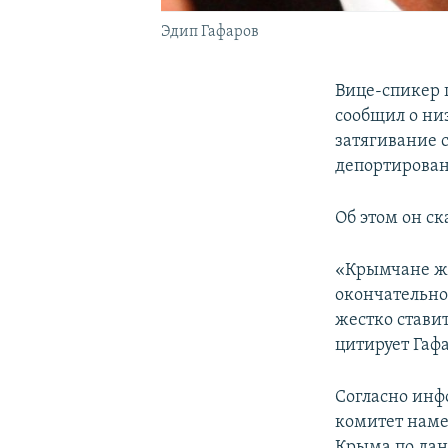
Эдип Гафаров
Вице-спикер 
сообщил о низ
затягивание 
депортирован
Об этом он с
«Крымчане жд
окончательно
жестко стави
цитирует Гаф
Согласно инф
комитет наме
Крыма по дан