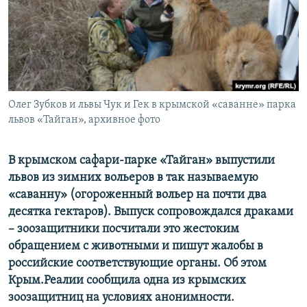
ПРИСОЕДИНЯЙТЕСЬ!
ПОБЕДИТЕЛЕЙ НЕ СУДЯТ?
КРЫМ.НЕПОКОРЕННЫЙ
ELIFBE
УКРАИНСКАЯ ПРОБЛЕМА КРЫМА
Все сайты RFE/RL
Олег Зубков и львы Чук и Гек в крымской «саванне» парка
львов «Тайган», архивное фото
В крымском сафари-парке «Тайган» выпустили
львов из зимних вольеров в так называемую
«саванну» (огороженный вольер на почти два
десятка гектаров). Выпуск сопровождался драками
– зоозащитники посчитали это жестоким
обращением с животными и пишут жалобы в
российские соответствующие органы. Об этом
Крым.Реалии сообщила одна из крымских
зоозащитниц на условиях анонимности.