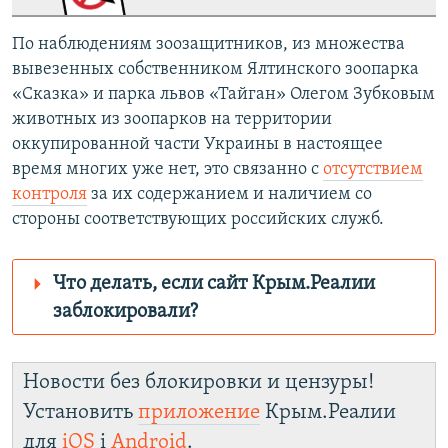
По наблюдениям зоозащитников, из множества
вывезенных собственником Ялтинского зоопарка
«Сказка» и парка львов «Тайган» Олегом Зубковым
животных из зоопарков на территории
оккупированной части Украины в настоящее
время многих уже нет, это связанно с
отсутствием
контроля
за их содержанием и наличием со
стороны соответствующих российских служб.
Что делать, если сайт Крым.Реалии
заблокировали?
Роскомнадзор пытается заблокировать
Крым.Реалии
Новости без блокировки и цензуры!
зеркального
Установить
приложение
Крым.Реалии
сайта: https://d1nm9his2drspj.cloudfront.net/
для
iOS
і
Android
.