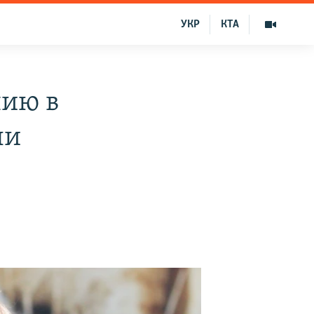
УКР
КТА
нию в
ли