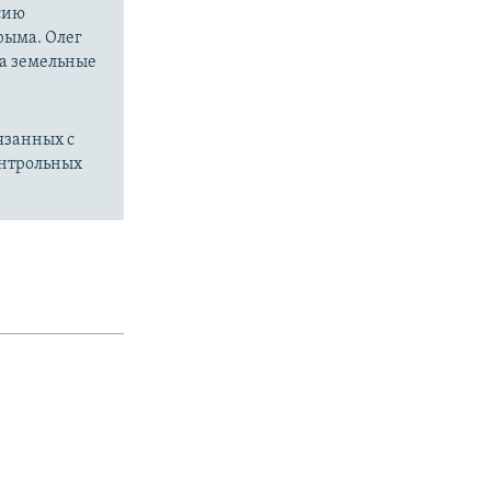
сию
рыма. Олег
на земельные
язанных с
онтрольных