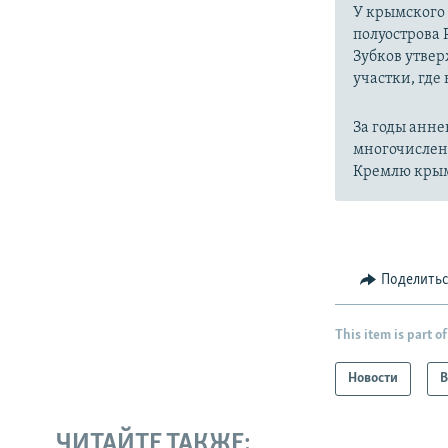
У крымского
полуострова 
Зубков утвер
участки, где
За годы анне
многочислен
Кремлю крым
Поделить
This item is part of
Новости
В
ЧИТАЙТЕ ТАКЖЕ: