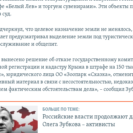
фе «Белый Лев» и торгуем сувенирами». Эти объекты 
 суд.
дчеркнул, что целевое назначение земли не менялось,
 лет предусматривал выделение земли под туристическ
бслуживание и общепит.
) вынесено решение об отказе государственному комит
ной регистрации и кадастру Крыма в штрафе на 150 ты
н», юридического лица ОО «Зоопарк «Сказка», отмени
вный материал в связи с несостоятельностью, недока
ием фактическим обстоятельствам дела», – сообщил Зу
БОЛЬШЕ ПО ТЕМЕ:
Российские власти продолжают д
Олега Зубкова – активисты