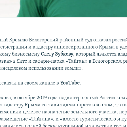
ый Кремлю Белогорский районный суд отказал росси
регистрации и кадастру аннексированного Крыма в уд
скому бизнесмену
Олегу Зубкову
, который является вл
зка» в Ялте и сафари-парка «Тайган» в Белогорском р
«нецелевом использовании земли».
ссказал на своем канале в
YouTube
.
кова, в октябре 2019 года подконтрольный России ком
и кадастру Крыма составил админпротокол о том, что 
изменили целевое назначение земельного участка, пе
 размещение «Тайгана», и «вместо туристического и к
 занялись полной бескультурщиной и запустили гост