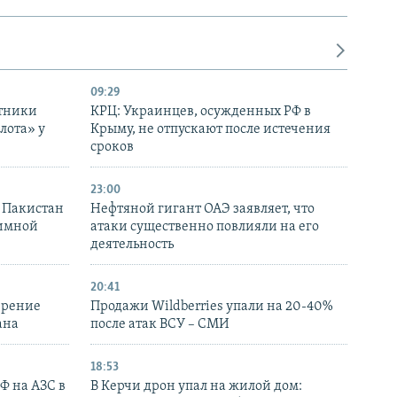
09:29
отники
КРЦ: Украинцев, осужденных РФ в
лота» у
Крыму, не отпускают после истечения
сроков
23:00
и Пакистан
Нефтяной гигант ОАЭ заявляет, что
аимной
атаки существенно повлияли на его
деятельность
20:41
ирение
Продажи Wildberries упали на 20-40%
ана
после атак ВСУ – СМИ
18:53
РФ на АЗС в
В Керчи дрон упал на жилой дом: