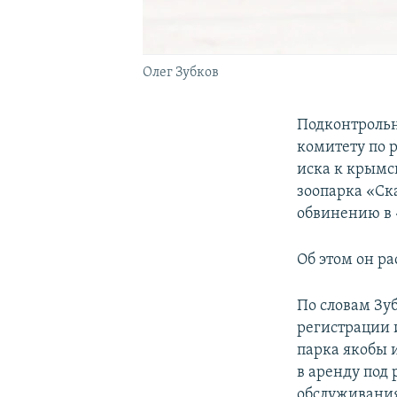
Олег Зубков
Подконтрольн
комитету по 
иска к крым
зоопарка «Ска
обвинению в 
Об этом он ра
По словам Зуб
регистрации 
парка якобы 
в аренду под
обслуживания