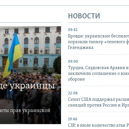
НОВОСТИ
09:41
Бровди: украинские беспил
поразили танкер «теневого ф
Геленджика
09:00
Турция, Саудовская Аравия 
заключили соглашение о вз
обороне
где украинцы
22:08
Сенат США поддержал расш
санкций против России и Ир
щиты прав украинской
19:46
CIR: в июле количество атак 