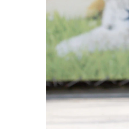
ПОБЕДИТЕЛЕЙ НЕ СУДЯТ?
КРЫМ.НЕПОКОРЕННЫЙ
ELIFBE
УКРАИНСКАЯ ПРОБЛЕМА КРЫМА