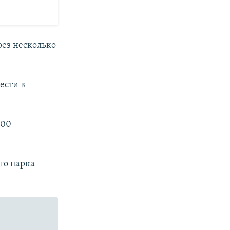
рез несколько
ести в
100
го парка