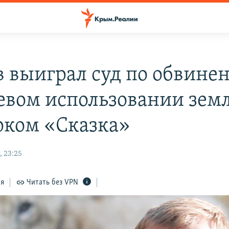
в выиграл суд по обвине
евом использовании зем
рком «Сказка»
, 23:25
ся
Читать без VPN