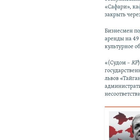
«Сафари», ка
закрыть через
Бизнесмен по
аренды на 49
культурное о
«(Судом –
КР
государствен
львов «Тайга
администрати
несоответств