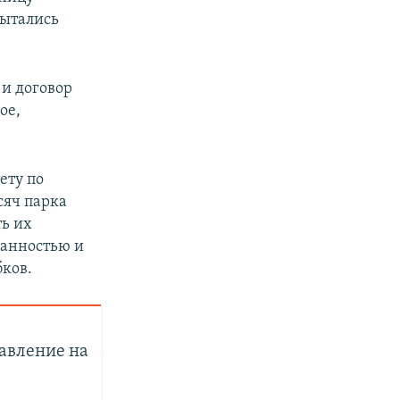
пытались
 и договор
ое,
ету по
сяч парка
ть их
занностью и
бков.
авление на