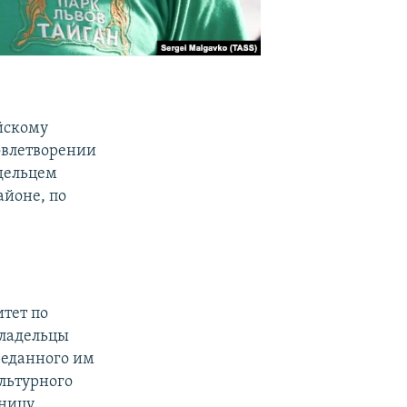
йскому
овлетворении
адельцем
айоне, по
итет по
владельцы
реданного им
ультурного
иницу