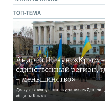
ТОП-ТЕМА
Андрей Щекун: «Крым –
единственный регион, 
– меньшинство»
Дискуссия вокруг планов установить День за
общины Крыма