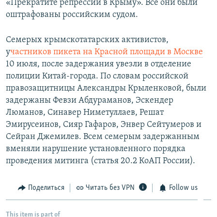
«Прекратите репрессии в Крыму». Все они были
оштрафованы российским судом.
Семерых крымскотатарских активистов,
у
частников пикета на Красной площади в Москве
10 июля, после задержания увезли в отделение
полиции Китай-города. По словам российской
правозащитницы Александры Крыленковой, были
задержаны Февзи Абдураманов, Эскендер
Люманов, Синавер Ниметуллаев, Решат
Эмирусеинов, Сияр Гафаров, Энвер Сейтумеров и
Сейран Джемилев. Всем семерым задержанным
вменяли нарушение установленного порядка
проведения митинга (статья 20.2 КоАП России).
Поделиться
Читать без VPN
Follow us
This item is part of