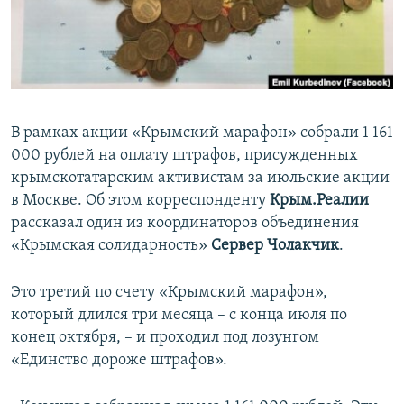
ПРИСОЕДИНЯЙТЕСЬ!
ПОБЕДИТЕЛЕЙ НЕ СУДЯТ?
КРЫМ.НЕПОКОРЕННЫЙ
ELIFBE
УКРАИНСКАЯ ПРОБЛЕМА КРЫМА
В рамках акции «Крымский марафон» собрали 1 161
Все сайты RFE/RL
000 рублей на оплату штрафов, присужденных
крымскотатарским активистам за июльские акции
в Москве. Об этом корреспонденту
Крым.Реалии
рассказал один из координаторов объединения
«Крымская солидарность»​
Сервер Чолакчик
.
Это третий по счету «Крымский марафон»,
который длился три месяца – с конца июля по
конец октября, – и проходил под лозунгом
«Единство дороже штрафов».