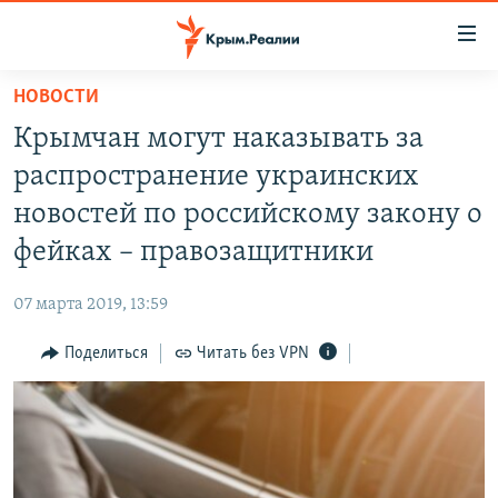
Доступность
ссылки
Вернуться
НОВОСТИ
к
НОВОСТИ
Крымчан могут наказывать за
основному
СПЕЦПРОЕКТЫ
содержанию
распространение украинских
ВОДА
Вернутся
ГРУЗ 200
новостей по российскому закону о
к
ИСТОРИЯ
КАРТА ВОЕННЫХ ОБЪЕКТОВ КРЫМА
фейках – правозащитники
главной
ЕЩЕ
11 ЛЕТ ОККУПАЦИИ КРЫМА. 11 ИСТОРИЙ СОПРОТИВЛЕНИЯ
навигации
07 марта 2019, 13:59
Вернутся
РАДІО СВОБОДА
ИНТЕРАКТИВ
к
Поделиться
Читать без VPN
КАК ОБОЙТИ БЛОКИРОВКУ
ИНФОГРАФИКА
поиску
ТЕЛЕПРОЕКТ КРЫМ.РЕАЛИИ
Українською
СОВЕТЫ ПРАВОЗАЩИТНИКОВ
Qırımtatar
ПРОПАВШИЕ БЕЗ ВЕСТИ