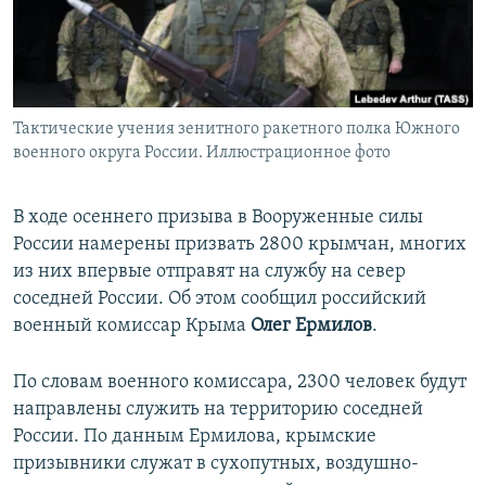
ПРИСОЕДИНЯЙТЕСЬ!
ПОБЕДИТЕЛЕЙ НЕ СУДЯТ?
КРЫМ.НЕПОКОРЕННЫЙ
ELIFBE
Тактические учения зенитного ракетного полка Южного
УКРАИНСКАЯ ПРОБЛЕМА КРЫМА
военного округа России. Иллюстрационное фото
Все сайты RFE/RL
В ходе осеннего призыва в Вооруженные силы
России намерены призвать 2800 крымчан, многих
из них впервые отправят на службу на север
соседней России. Об этом сообщил российский
военный комиссар Крыма
Олег Ермилов
.
По словам военного комиссара, 2300 человек будут
направлены служить на территорию соседней
России. По данным Ермилова, крымские
призывники служат в сухопутных, воздушно-