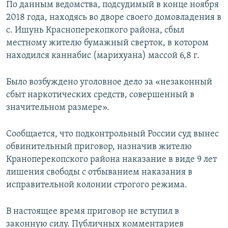
По данным ведомства, подсудимый в конце ноября
ПРИСОЕДИНЯЙТЕСЬ!
ПОБЕДИТЕЛЕЙ НЕ СУДЯТ?
2018 года, находясь во дворе своего домовладения в
КРЫМ.НЕПОКОРЕННЫЙ
с. Ишунь Красноперекопкого района, сбыл
местному жителю бумажный сверток, в котором
ELIFBE
находился каннабис (марихуана) массой 6,8 г.
УКРАИНСКАЯ ПРОБЛЕМА КРЫМА
Все сайты RFE/RL
Было возбуждено уголовное дело за «незаконный
сбыт наркотических средств, совершенный в
значительном размере».
Сообщается, что подконтрольный России суд вынес
обвинительный приговор, назначив жителю
Краноперекопского района наказание в виде 9 лет
лишения свободы с отбыванием наказания в
исправительной колонии строгого режима.
В настоящее время приговор не вступил в
законную силу. Публичных комментариев