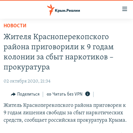
Доступность
ссылки
Вернуться
НОВОСТИ
к
НОВОСТИ
Жителя Красноперекопского
основному
СПЕЦПРОЕКТЫ
содержанию
района приговорили к 9 годам
ВОДА
Вернутся
ГРУЗ 200
колонии за сбыт наркотиков –
к
ИСТОРИЯ
КАРТА ВОЕННЫХ ОБЪЕКТОВ КРЫМА
прокуратура
главной
ЕЩЕ
11 ЛЕТ ОККУПАЦИИ КРЫМА. 11 ИСТОРИЙ СОПРОТИВЛЕНИЯ
навигации
02 октября 2020, 21:34
Вернутся
РАДІО СВОБОДА
ИНТЕРАКТИВ
к
Поделиться
Читать без VPN
КАК ОБОЙТИ БЛОКИРОВКУ
ИНФОГРАФИКА
поиску
Житель Красноперекопского района приговорен к
ТЕЛЕПРОЕКТ КРЫМ.РЕАЛИИ
Українською
9 годам лишения свободы за сбыт наркотических
СОВЕТЫ ПРАВОЗАЩИТНИКОВ
средств, сообщает российская прокуратура Крыма.
Qırımtatar
ПРОПАВШИЕ БЕЗ ВЕСТИ